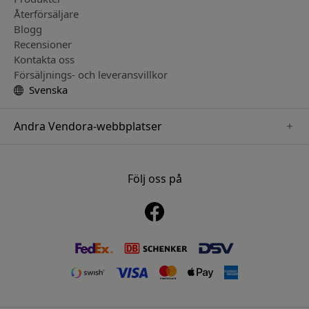
Återförsäljare
Blogg
Recensioner
Kontakta oss
Försäljnings- och leveransvillkor
Svenska
Andra Vendora-webbplatser
www.mujjo.se
www.playshifu.se
Följ oss på
www.satechi.se
www.clickandgrow.se
www.paperlike.se
www.plaud.se
www.pipetto.se