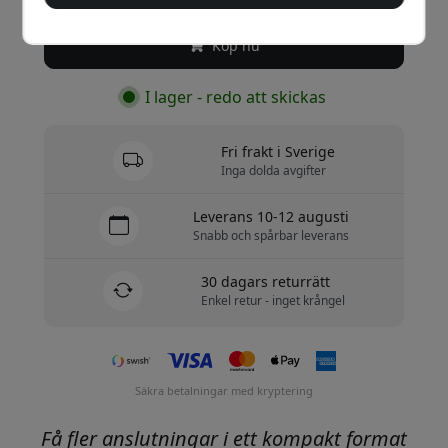
Köp nu
I lager - redo att skickas
Fri frakt i Sverige
Inga dolda avgifter
Leverans 10-12 augusti
Snabb och spårbar leverans
30 dagars returrätt
Enkel retur - inget krångel
Säkra betalningar med kryptering
Få fler anslutningar i ett kompakt format