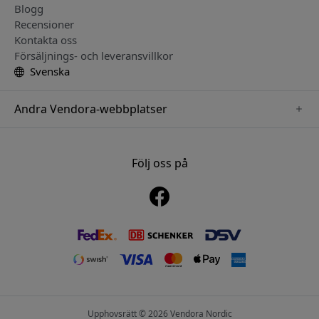
Blogg
Recensioner
Kontakta oss
Försäljnings- och leveransvillkor
Svenska
Andra Vendora-webbplatser
www.mujjo.se
www.playshifu.se
Följ oss på
www.satechi.se
www.clickandgrow.se
www.paperlike.se
www.plaud.se
www.pipetto.se
Upphovsrätt © 2026 Vendora Nordic