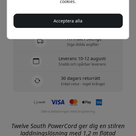
cookies.
Köp nu
Acceptera alla
I lager - redo att skickas
Fri frakt i Sverige
Inga dolda avgifter
Leverans 10-12 augusti
Snabb och spårbar leverans
30 dagars returrätt
Enkel retur - inget krångel
Säkra betalningar med kryptering
Twelve South PowerCord ger dig en stilren
laddningslösning med 1,2 m flätad