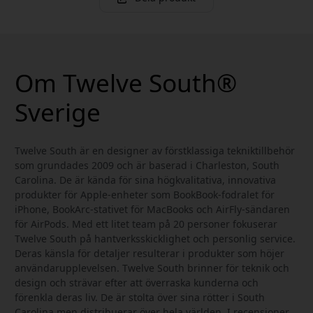
Om Twelve South®
Sverige
Twelve South är en designer av förstklassiga tekniktillbehör
som grundades 2009 och är baserad i Charleston, South
Carolina. De är kända för sina högkvalitativa, innovativa
produkter för Apple-enheter som BookBook-fodralet för
iPhone, BookArc-stativet för MacBooks och AirFly-sändaren
för AirPods. Med ett litet team på 20 personer fokuserar
Twelve South på hantverksskicklighet och personlig service.
Deras känsla för detaljer resulterar i produkter som höjer
användarupplevelsen. Twelve South brinner för teknik och
design och strävar efter att överraska kunderna och
förenkla deras liv. De är stolta över sina rötter i South
Carolina men distribuerar över hela världen. I recensioner