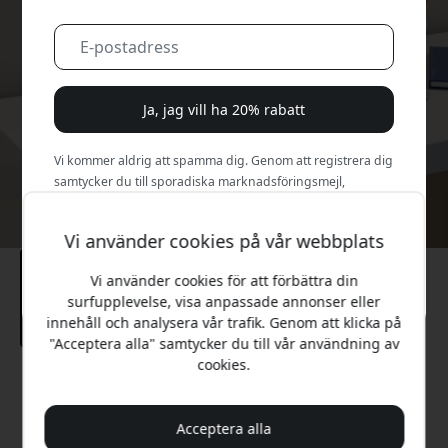
Ja, jag vill ha 20% rabatt
Vi kommer aldrig att spamma dig. Genom att registrera dig
samtycker du till sporadiska marknadsföringsmejl,
utbildningsserier och specialerbjudanden.
Vi använder cookies på vår webbplats
Nej, jag betalar hellre fullt pris.
Vi använder cookies för att förbättra din
surfupplevelse, visa anpassade annonser eller
innehåll och analysera vår trafik. Genom att klicka på
"Acceptera alla" samtycker du till vår användning av
cookies.
Rekommenderat pris
599 SEK
Acceptera alla