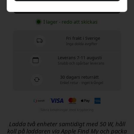
Köp nu
I lager - redo att skickas
Fri frakt i Sverige
Inga dolda avgifter
Leverans 7-11 augusti
Snabb och spårbar leverans
30 dagars returrätt
Enkel retur - inget krångel
Säkra betalningar med kryptering
Ladda två enheter samtidigt med 50 W, håll
koll på laddaren via Apple Find My och packa