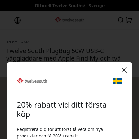
Officiell Twelve South® i Sverige
Art.nr.: TS-2445
Twelve South PlugBug 50W USB-C
väggladdare med Apple Find My och två
USB-C-portar och utbytbara adaptrar - Vit
🎉 Din rabattkod:
20% rabatt vid ditt första
köp
Registrera dig för att först få veta om nya
Använd denna kod i kassan för att få 20% rabatt.
produkter och få 20% i rabatt