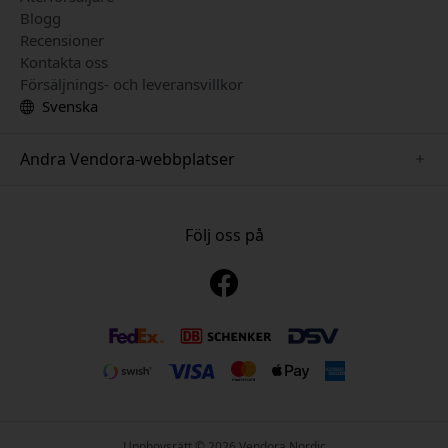
Blogg
Recensioner
Kontakta oss
Försäljnings- och leveransvillkor
Svenska
Andra Vendora-webbplatser
www.mujjo.se
www.playshifu.se
Följ oss på
www.satechi.se
www.clickandgrow.se
www.paperlike.se
www.plaud.se
www.pipetto.se
Upphovsrätt © 2026 Vendora Nordic