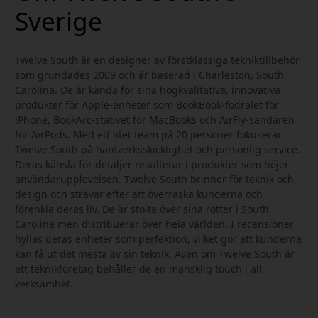
Sverige
Twelve South är en designer av förstklassiga tekniktillbehör
som grundades 2009 och är baserad i Charleston, South
Carolina. De är kända för sina högkvalitativa, innovativa
produkter för Apple-enheter som BookBook-fodralet för
iPhone, BookArc-stativet för MacBooks och AirFly-sändaren
för AirPods. Med ett litet team på 20 personer fokuserar
Twelve South på hantverksskicklighet och personlig service.
Deras känsla för detaljer resulterar i produkter som höjer
användarupplevelsen. Twelve South brinner för teknik och
design och strävar efter att överraska kunderna och
förenkla deras liv. De är stolta över sina rötter i South
Carolina men distribuerar över hela världen. I recensioner
hyllas deras enheter som perfektion, vilket gör att kunderna
kan få ut det mesta av sin teknik. Även om Twelve South är
ett teknikföretag behåller de en mänsklig touch i all
verksamhet.