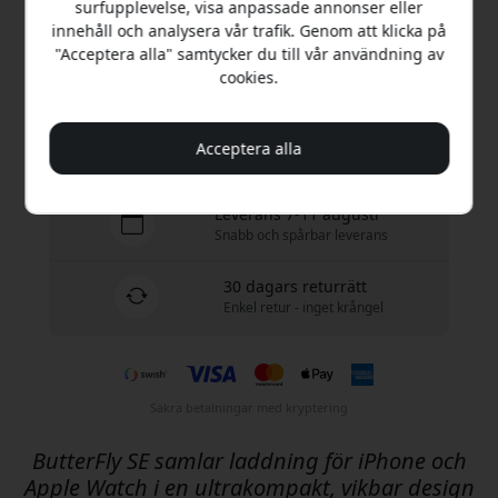
surfupplevelse, visa anpassade annonser eller
Köp nu
innehåll och analysera vår trafik. Genom att klicka på
"Acceptera alla" samtycker du till vår användning av
cookies.
I lager - redo att skickas
Fri frakt i Sverige
Acceptera alla
Inga dolda avgifter
Leverans 7-11 augusti
Snabb och spårbar leverans
30 dagars returrätt
Enkel retur - inget krångel
Säkra betalningar med kryptering
ButterFly SE samlar laddning för iPhone och
Apple Watch i en ultrakompakt, vikbar design