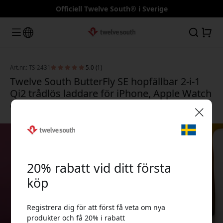
Officiell Twelve South® i Sverige
Art.nr.: TS-2431
5.0 (1)
Twelve South ButterFly SE hopfällbar 2-i-1
Qi2 trådlös laddare för iPhone, Apple Watch
och AirPods - Rosa
🎉 Din rabattkod:
20% rabatt vid ditt första
köp
Registrera dig för att först få veta om nya
Använd denna kod i kassan för att få 20% rabatt.
produkter och få 20% i rabatt