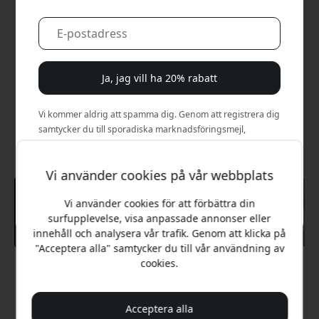
Ja, jag vill ha 20% rabatt
Vi kommer aldrig att spamma dig. Genom att registrera dig
samtycker du till sporadiska marknadsföringsmejl,
utbildningsserier och specialerbjudanden.
Vi använder cookies på vår webbplats
Nej, jag betalar hellre fullt pris.
Vi använder cookies för att förbättra din
surfupplevelse, visa anpassade annonser eller
innehåll och analysera vår trafik. Genom att klicka på
"Acceptera alla" samtycker du till vår användning av
cookies.
Rekommenderat pris
199 SEK
Acceptera alla