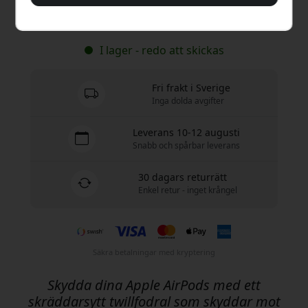
Köp nu
I lager - redo att skickas
Fri frakt i Sverige
Inga dolda avgifter
Leverans 10-12 augusti
Snabb och spårbar leverans
30 dagars returrätt
Enkel retur - inget krångel
Säkra betalningar med kryptering
Skydda dina Apple AirPods med ett
skräddarsytt twillfodral som skyddar mot