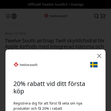
Officiell Twelve South® i Sverige
Art.nr.: 12-1916
Twelve South airSnap Twill skyddsfodral för
Apple AirPods med integrerad klämma och
laddningsutskärning - Rökmörk grå
🎉 Din rabattkod:
20% rabatt vid ditt första
köp
Registrera dig för att först få veta om nya
Använd denna kod i kassan för att få 20% rabatt.
produkter och få 20% i rabatt