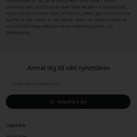
förenkla deras liv. De är stolta över sina rötter i South
Carolina men distribuerar över hela världen. I recensioner
hyllas deras enheter som perfektion, vilket gör att kunderna
kan få ut det mesta av sin teknik. Även om Twelve South är
ett teknikföretag behåller de en mänsklig touch i all
verksamhet.
Anmäl dig till vårt nyhetsbrev
Registrera dig
Upptäck
Produkter