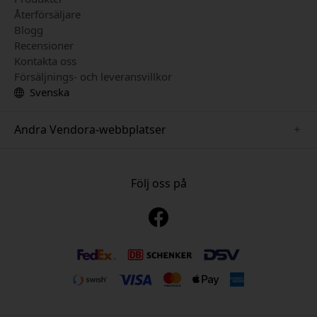
Återförsäljare
Blogg
Recensioner
Kontakta oss
Försäljnings- och leveransvillkor
Svenska
Andra Vendora-webbplatser
www.mujjo.se
www.playshifu.se
Följ oss på
www.satechi.se
www.clickandgrow.se
www.paperlike.se
www.plaud.se
www.pipetto.se