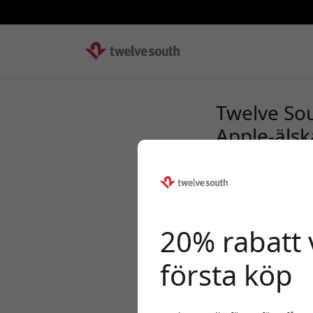
Twelve Sou
Apple-älsk
20% rabatt v
första köp