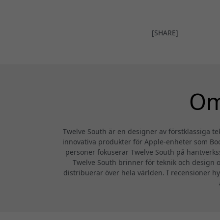
[SHARE]
Om
Twelve South är en designer av förstklassiga te
innovativa produkter för Apple-enheter som Book
personer fokuserar Twelve South på hantverkssk
Twelve South brinner för teknik och design oc
distribuerar över hela världen. I recensioner h