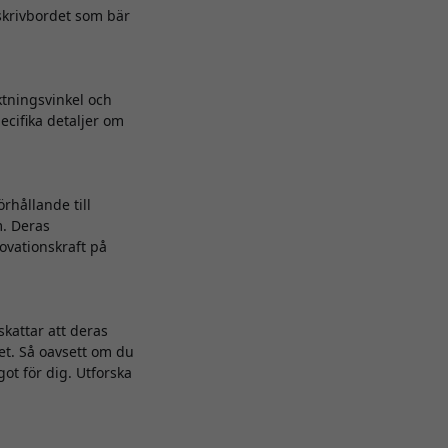
 skrivbordet som bär
ktningsvinkel och
ecifika detaljer om
rhållande till
m. Deras
novationskraft på
kattar att deras
et. Så oavsett om du
ot för dig. Utforska