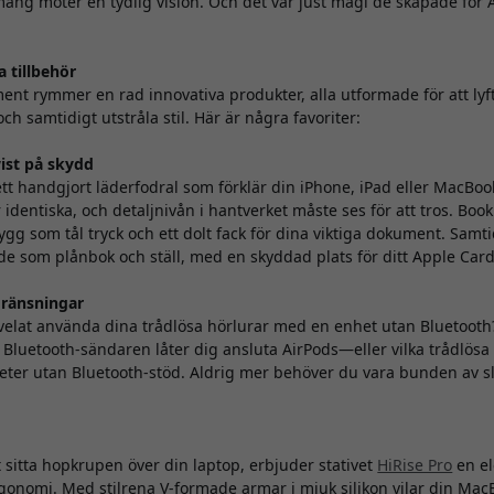
ng möter en tydlig vision. Och det var just magi de skapade för
a tillbehör
ent rymmer en rad innovativa produkter, alla utformade för att lyft
h samtidigt utstråla stil. Här är några favoriter:
ist på skydd
tt handgjort läderfodral som förklär din iPhone, iPad eller MacBoo
 identiska, och detaljnivån i hantverket måste ses för att tros. Bo
rygg som tål tryck och ett dolt fack för dina viktiga dokument. Samt
e som plånbok och ställ, med en skyddad plats för ditt Apple Card
egränsningar
elat använda dina trådlösa hörlurar med en enhet utan Bluetoot
 Bluetooth-sändaren låter dig ansluta AirPods—eller vilka trådlösa
heter utan Bluetooth-stöd. Aldrig mer behöver du vara bunden av sl
t sitta hopkrupen över din laptop, erbjuder stativet
HiRise Pro
en el
rgonomi. Med stilrena V-formade armar i mjuk silikon vilar din Ma