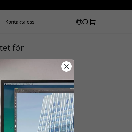
Kontakta oss
tet för
rabattkod:
san för att få 20% rabatt.