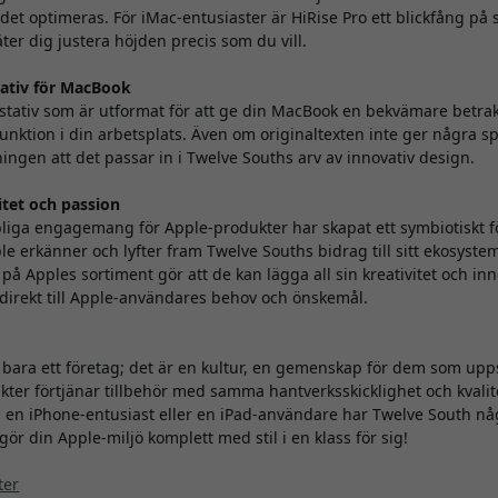
ödet optimeras. För iMac-entusiaster är HiRise Pro ett blickfång på
ter dig justera höjden precis som du vill.
stativ för MacBook
 stativ som är utformat för att ge din MacBook en bekvämare betra
funktion i din arbetsplats. Även om originaltexten inte ger några sp
ngen att det passar in i Twelve Souths arv av innovativ design.
itet och passion
iga engagemang för Apple-produkter har skapat ett symbiotiskt fö
ple erkänner och lyfter fram Twelve Souths bidrag till sitt ekosyste
 på Apples sortiment gör att de kan lägga all sin kreativitet och in
direkt till Apple-användares behov och önskemål.
 bara ett företag; det är en kultur, en gemenskap för dem som upps
ter förtjänar tillbehör med samma hantverksskicklighet och kvalit
en iPhone-entusiast eller en iPad-användare har Twelve South någ
gör din Apple-miljö komplett med stil i en klass för sig!
ter