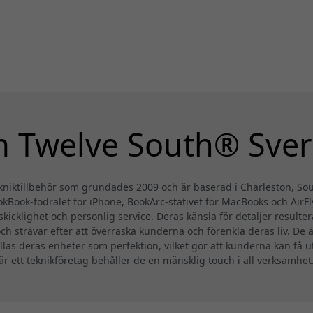
 Twelve South® Sver
kniktillbehör som grundades 2009 och är baserad i Charleston, Sout
Book-fodralet för iPhone, BookArc-stativet för MacBooks och AirFl
icklighet och personlig service. Deras känsla för detaljer result
h strävar efter att överraska kunderna och förenkla deras liv. De ä
yllas deras enheter som perfektion, vilket gör att kunderna kan få 
är ett teknikföretag behåller de en mänsklig touch i all verksamhet