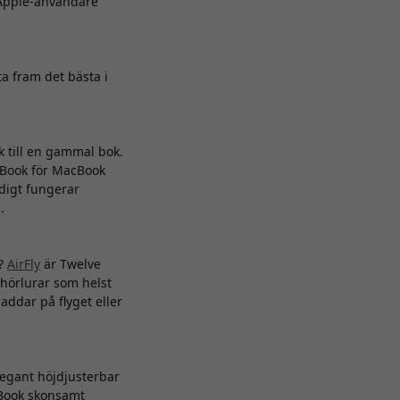
 Apple-användare
a fram det bästa i
k till en gammal bok.
okBook för MacBook
idigt fungerar
.
h?
AirFly
är Twelve
 hörlurar som helst
addar på flyget eller
egant höjdjusterbar
cBook skonsamt