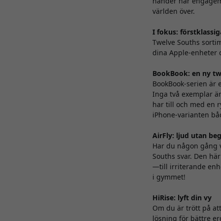
händer när engagema
världen över.
I fokus: förstklassig
Twelve Souths sortim
dina Apple-enheter oc
BookBook: en ny tw
BookBook-serien är e
Inga två exemplar är
har till och med en 
iPhone-varianten båd
AirFly: ljud utan b
Har du någon gång v
Souths svar. Den här
—till irriterande en
i gymmet!
HiRise: lyft din vy
Om du är trött på at
lösning för bättre e