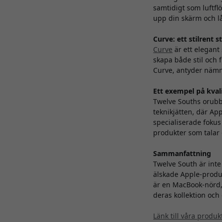
samtidigt som luftfl
upp din skärm och lå
Curve: ett stilrent 
Curve
är ett elegant
skapa både stil och 
Curve, antyder nämni
Ett exempel på kval
Twelve Souths orubbl
teknikjätten, där Ap
specialiserade fokus
produkter som talar 
Sammanfattning
Twelve South är inte
älskade Apple-produk
är en MacBook-nörd, 
deras kollektion och 
Länk till våra produk