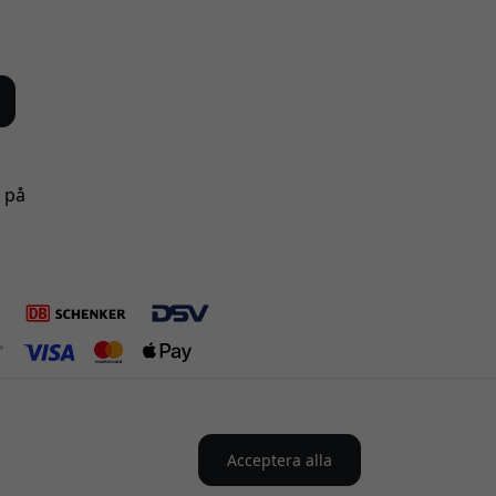
s på
Acceptera alla
 i Sverige