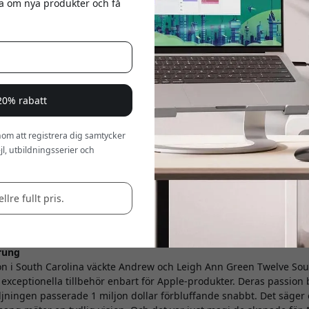
eta om nya produkter och få
 20% rabatt
om att registrera dig samtycker
l, utbildningsserier och
rälskad i dina Apple-prylar? Vill du lyfta din Apple-upplevelse med 
ett snyggt sätt? Då vill jag presentera Twelve South, en fristad för
rt sig känt som ett varumärke för enbart Apple genom att skapa t
 skara följare tack vare sin innovation och genomtänkta design. Låt
llre fullt pris.
a och utforska deras skattkista av Apple-specifika pärlor!
rung
ton i South Carolina väckte Andrew och Leigh Ann Green Twelve Sout
exceptionella tillbehör enbart för Apple-produkter. Deras passion b
ljningen passerade 1 miljon dollar förbluffande snabbt. Det säge