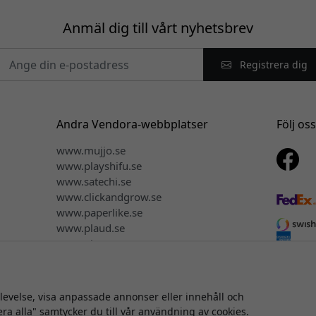
Anmäl dig till vårt nyhetsbrev
Registrera dig
Andra Vendora-webbplatser
Följ os
www.mujjo.se
www.playshifu.se
www.satechi.se
www.clickandgrow.se
www.paperlike.se
www.plaud.se
www.pipetto.se
plevelse, visa anpassade annonser eller innehåll och
tt © 2026 Vendora Nordic - Officiell distributör för Twelve South®
era alla" samtycker du till vår användning av cookies.