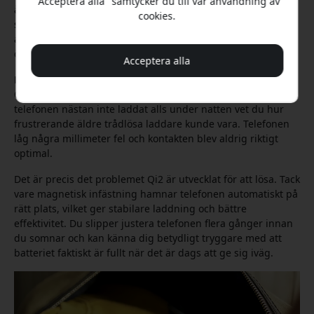
"Acceptera alla" samtycker du till vår användning av
även som mobilställ, vilket gör att du kan ha telefonen
cookies.
stående under laddning. Det är praktiskt både när du vill
använda StandBy-läget i iOS och när du snabbt vill kasta ett
öga på kalendern eller dagens väder.
Acceptera alla
Därför är Qi2 ett stort steg framåt
Om du någon gång vaknat på ett hotell och upptäckt att
telefonen nästan inte laddat alls under natten vet du hur
frustrerande äldre trådlösa laddare kunde vara. Telefonen
låg några millimeter fel och kontakten blev aldrig riktigt
optimal.
Det är precis det problemet Qi2 är utvecklat för att lösa. Tack
vare magnetisk infästning hamnar telefonen automatiskt på
rätt plats, vilket ger stabilare laddning och bättre
effektivitet. Du slipper justera telefonen flera gånger innan
du somnar och kan känna dig betydligt tryggare med att
batteriet faktiskt är fullt när det är dags att ge sig iväg.