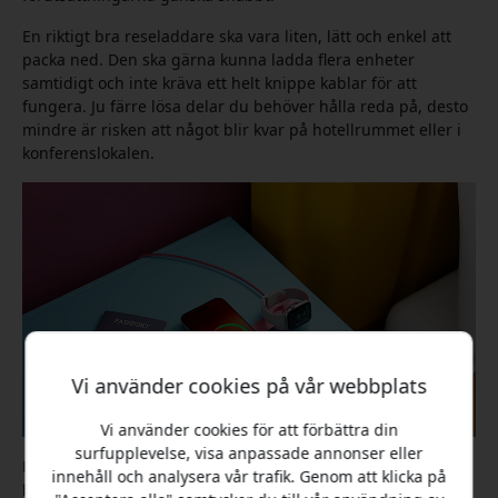
En riktigt bra reseladdare ska vara liten, lätt och enkel att
packa ned. Den ska gärna kunna ladda flera enheter
samtidigt och inte kräva ett helt knippe kablar för att
fungera. Ju färre lösa delar du behöver hålla reda på, desto
mindre är risken att något blir kvar på hotellrummet eller i
konferenslokalen.
Vi använder cookies på vår webbplats
Vi använder cookies för att förbättra din
surfupplevelse, visa anpassade annonser eller
Det är också en fördel om laddaren kan göra lite mer än att
innehåll och analysera vår trafik. Genom att klicka på
bara fylla batteriet. Många moderna modeller fungerar