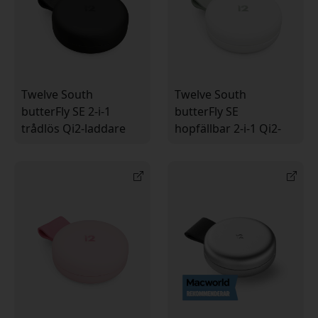
Twelve South
Twelve South
butterFly SE 2-i-1
butterFly SE
trådlös Qi2-laddare
hopfällbar 2-i-1 Qi2-
för iPhone, Apple
laddare med stativ för
Watch och AirPods
iPhone, Apple Watch
med vikbar design
och AirPods