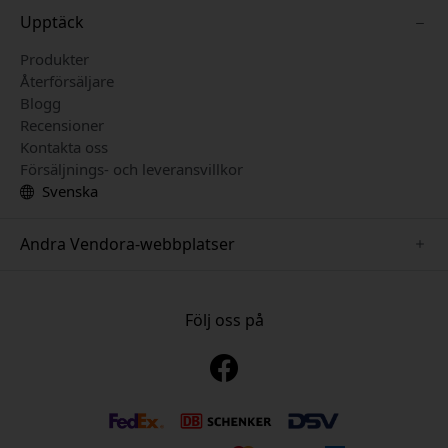
Upptäck
Produkter
Återförsäljare
Blogg
Recensioner
Kontakta oss
Försäljnings- och leveransvillkor
Svenska
Andra Vendora-webbplatser
www.mujjo.se
www.playshifu.se
Följ oss på
www.satechi.se
www.clickandgrow.se
www.paperlike.se
www.plaud.se
www.pipetto.se