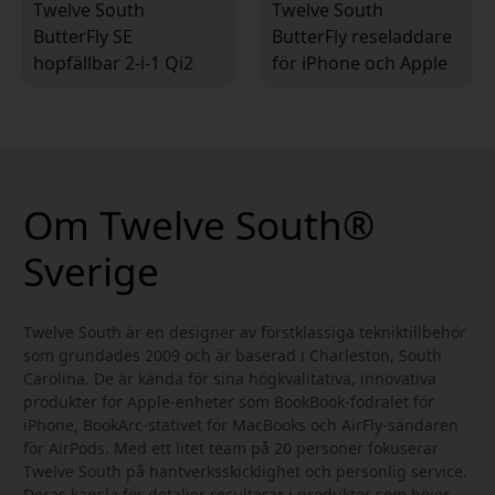
Twelve South
Twelve South
ButterFly SE
ButterFly reseladdare
hopfällbar 2-i-1 Qi2
för iPhone och Apple
trådlös laddare för
Watch, med USB-C,
iPhone, Apple Watch
plug-adaptrar och
och AirPods
väska
Om Twelve South®
Sverige
Twelve South är en designer av förstklassiga tekniktillbehör
som grundades 2009 och är baserad i Charleston, South
Carolina. De är kända för sina högkvalitativa, innovativa
produkter för Apple-enheter som BookBook-fodralet för
iPhone, BookArc-stativet för MacBooks och AirFly-sändaren
för AirPods. Med ett litet team på 20 personer fokuserar
Twelve South på hantverksskicklighet och personlig service.
Deras känsla för detaljer resulterar i produkter som höjer