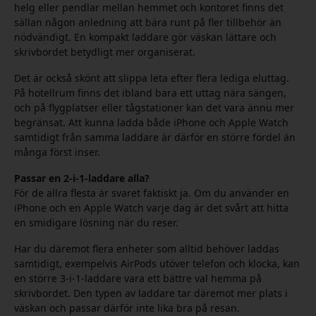
helg eller pendlar mellan hemmet och kontoret finns det
sällan någon anledning att bära runt på fler tillbehör än
nödvändigt. En kompakt laddare gör väskan lättare och
skrivbordet betydligt mer organiserat.
Det är också skönt att slippa leta efter flera lediga eluttag.
På hotellrum finns det ibland bara ett uttag nära sängen,
och på flygplatser eller tågstationer kan det vara ännu mer
begränsat. Att kunna ladda både iPhone och Apple Watch
samtidigt från samma laddare är därför en större fördel än
många först inser.
Passar en 2-i-1-laddare alla?
För de allra flesta är svaret faktiskt ja. Om du använder en
iPhone och en Apple Watch varje dag är det svårt att hitta
en smidigare lösning när du reser.
Har du däremot flera enheter som alltid behöver laddas
samtidigt, exempelvis AirPods utöver telefon och klocka, kan
en större 3-i-1-laddare vara ett bättre val hemma på
skrivbordet. Den typen av laddare tar däremot mer plats i
väskan och passar därför inte lika bra på resan.