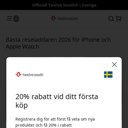
Officiell Twelve South® i Sverige
Bästa reseladdaren 2026 för iPhone och
Apple Watch
🎉 Din rabattkod:
20% rabatt vid ditt första
köp
Registrera dig för att först få veta om nya
Använd denna kod i kassan för att få 20% rabatt.
produkter och få 20% i rabatt