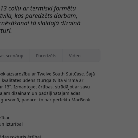
13 collu ar termiski formētu
tvila, kas paredzēts darbam,
rnēsāšanai tā slaidajā dizainā
turi.
as scenāriji
Paredzēts
Video
ook aizsardzību ar Twelve South SuitCase. Šajā
 kvalitātes ūdensizturīga tvilta virsma ar
 13". Izmantojiet ērtības, strādājot ar savu
lītajam dizainam un padziļinātajam ādas
ugursomā, padarot to par perfektu MacBook
zībai
un izturībai
ādas rokturis ērtībai