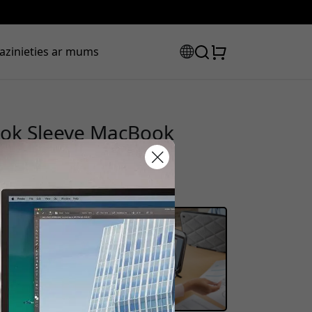
azinieties ar mums
ook Sleeve MacBook
eto apvalku un ādas
tlaižu kods:
ot pasūtījumu, lai saņemtu 20%