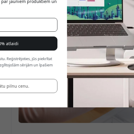
tu par jauniem produktiem un
a
0% atlaidi
. Reģistrējoties, jūs piekrītat
zglītojošām sērijām un īpašiem
ātu pilnu cenu.