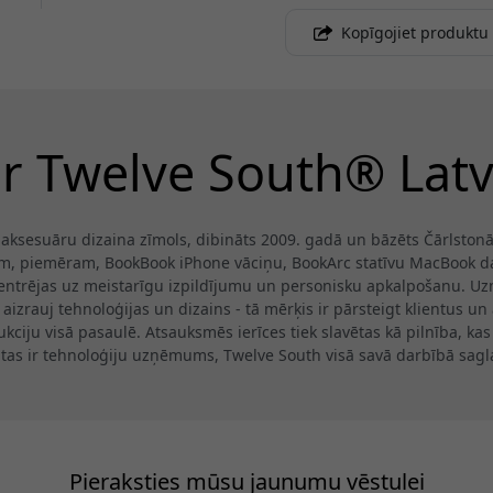
Kopīgojiet produktu
r Twelve South® Latv
 aksesuāru dizaina zīmols, dibināts 2009. gadā un bāzēts Čārlstonā,
ēm, piemēram, BookBook iPhone vāciņu, BookArc statīvu MacBook da
entrējas uz meistarīgu izpildījumu un personisku apkalpošanu. Uzm
aizrauj tehnoloģijas un dizains - tā mērķis ir pārsteigt klientus un
kciju visā pasaulē. Atsauksmēs ierīces tiek slavētas kā pilnība, ka
tas ir tehnoloģiju uzņēmums, Twelve South visā savā darbībā sagla
Pieraksties mūsu jaunumu vēstulei