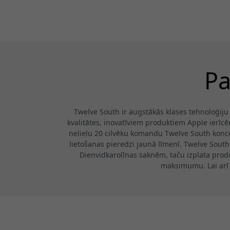
Pa
Twelve South ir augstākās klases tehnoloģiju
kvalitātes, inovatīviem produktiem Apple ierīc
nelielu 20 cilvēku komandu Twelve South konc
lietošanas pieredzi jaunā līmenī. Twelve South 
Dienvidkarolīnas saknēm, taču izplata produ
maksimumu. Lai arī 