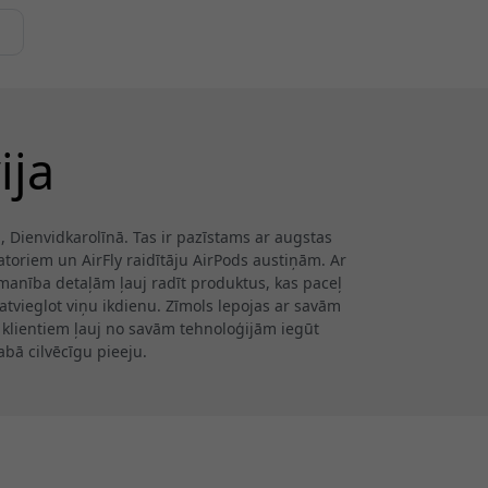
ija
 Dienvidkarolīnā. Tas ir pazīstams ar augstas
toriem un AirFly raidītāju AirPods austiņām. Ar
anība detaļām ļauj radīt produktus, kas paceļ
 atvieglot viņu ikdienu. Zīmols lepojas ar savām
s klientiem ļauj no savām tehnoloģijām iegūt
bā cilvēcīgu pieeju.