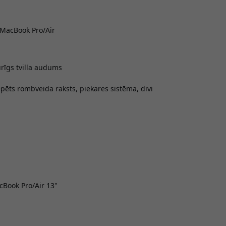
 MacBook Pro/Air
urīgs tvilla audums
epēts rombveida raksts, piekares sistēma, divi
cBook Pro/Air 13"