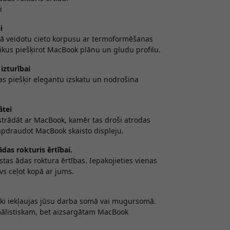
i
i
lā veidotu cieto korpusu ar termoformēšanas
aikus piešķirot MacBook plānu un gludu profilu.
izturībai
as piešķir elegantu izskatu un nodrošina
ātei
 strādāt ar MacBook, kamēr tas droši atrodas
eapdraudot MacBook skaisto displeju.
das rokturis ērtībai.
stas ādas roktura ērtības. Iepakojieties vienas
s ceļot kopā ar jums.
iski iekļaujas jūsu darba somā vai mugursomā.
ālistiskam, bet aizsargātam MacBook