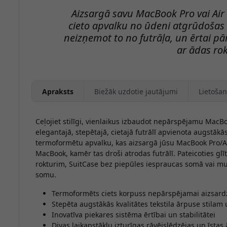
Aizsargā savu MacBook Pro vai Air 
cieto apvalku no ūdeni atgrūdošas 
neizņemot to no futrāļa, un ērtai pā
ar ādas rok
Apraksts
Biežāk uzdotie jautājumi
Lietošan
Ceļojiet stilīgi, vienlaikus izbaudot nepārspējamu MacB
elegantajā, stepētajā, cietajā futrālī apvienota augstākās
termoformētu apvalku, kas aizsargā jūsu MacBook Pro/Air
MacBook, kamēr tas droši atrodas futrālī. Pateicoties g
rokturim, SuitCase bez piepūles iespraucas somā vai m
somu.
Termoformēts ciets korpuss nepārspējamai aizsard
Stepēta augstākās kvalitātes tekstila ārpuse stilam 
Inovatīva piekares sistēma ērtībai un stabilitātei
Divas laikapstākļu izturīgas rāvējslēdzējas un īstas 