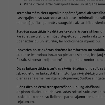
Plāns dizains ērtai transportēšanai un uzglabāšana
Termoformēts ciets apvalks nepārspējamai aizsardzība
Pasargājiet savu MacBook ar SuitCase - minimālisma sti
tehnoloģiju. Tas garantē visaugstāko aizsardzību, vienl
Stepēta augstākās kvalitātes tekstila ārpuse stilam un 
Parādiet savu stilu ar mūsu stepēto rombveida rakstu, k
ūdensizturību un izturību, lai nodrošinātu ilgmūžību.
Inovatīva balstiekārtas sistēma komfortam un stabilit
SuitCase iestrādāta inovatīva piekares sistēma, kas ļauj
futrālī. Šī konstrukcija nodrošina optimālu komfortu, n
Divas laikapstākļu izturīgas rāvējslēdzējas un dabīgas ā
Izbaudiet divu laikapstākļiem izturīgu rāvējslēdzēju un ī
dienas sanāksmei vai ilgam ceļojumam; SuitCase ir gatav
Plāns dizains ērtai transportēšanai un uzglabāšanai
Ar plāno dizainu un iebūvētu ādas rokturi SuitCase liel
Uzskatiet to par savu ikdienas pārnēsājamo somu minim
ceļojumam.