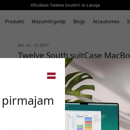
Oficiālais Twelve South® in Latvija
Produkti
Mazumtirgotāji
Blogs
Atsauksmes
S
Art. nr.: 12-2017
Twelve South suitCase MacB
Pro/Air 13 collu ar stepētu ci
rokturi - Pelēks
🎉 Jūsu a
e pirmajam
Izmantojiet šo kodu, veic