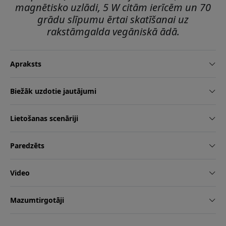
magnētisko uzlādi, 5 W citām ierīcēm un 70
grādu slīpumu ērtai skatīšanai uz
rakstāmgalda vegāniskā ādā.
Apraksts
Biežāk uzdotie jautājumi
Lietošanas scenāriji
Paredzēts
Video
Mazumtirgotāji