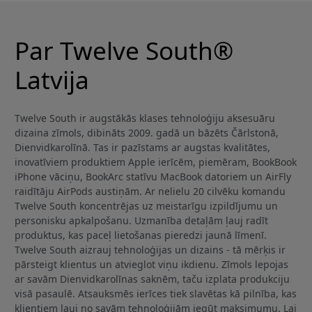
Par Twelve South®
Latvija
Twelve South ir augstākās klases tehnoloģiju aksesuāru
dizaina zīmols, dibināts 2009. gadā un bāzēts Čārlstonā,
Dienvidkarolīnā. Tas ir pazīstams ar augstas kvalitātes,
inovatīviem produktiem Apple ierīcēm, piemēram, BookBook
iPhone vāciņu, BookArc statīvu MacBook datoriem un AirFly
raidītāju AirPods austiņām. Ar nelielu 20 cilvēku komandu
Twelve South koncentrējas uz meistarīgu izpildījumu un
personisku apkalpošanu. Uzmanība detaļām ļauj radīt
produktus, kas paceļ lietošanas pieredzi jaunā līmenī.
Twelve South aizrauj tehnoloģijas un dizains - tā mērķis ir
pārsteigt klientus un atvieglot viņu ikdienu. Zīmols lepojas
ar savām Dienvidkarolīnas saknēm, taču izplata produkciju
visā pasaulē. Atsauksmēs ierīces tiek slavētas kā pilnība, kas
klientiem ļauj no savām tehnoloģijām iegūt maksimumu. Lai