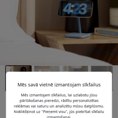
Mēs savā vietnē izmantojam sīkfailus
Mēs izmantojam sīkfailus, lai uzlabotu jūsu
pārlūkošanas pieredzi, rādītu personalizētas
Ieteicamā cena
69.99 EUR
reklāmas vai saturu un analizētu mūsu datplūsmu.
Noklikšķinot uz "Pieņemt visu", jūs piekrītat sīkfailu
izmantošanai.