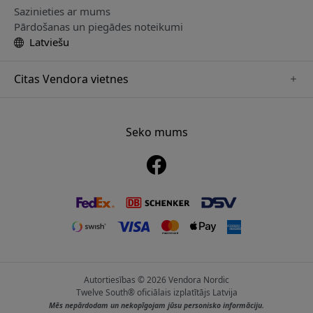
Sazinieties ar mums
Pārdošanas un piegādes noteikumi
Latviešu
Citas Vendora vietnes
www.mujjo.se
www.playshifu.se
Seko mums
www.satechi.se
www.clickandgrow.se
www.paperlike.se
www.plaud.se
www.pipetto.se
Autortiesības © 2026 Vendora Nordic
Twelve South® oficiālais izplatītājs Latvija
Mēs nepārdodam un nekopīgojam jūsu personisko informāciju.