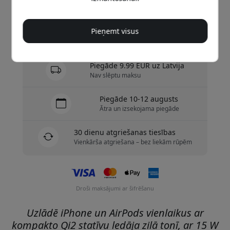
Nopirkt tagad
Pieņemt visus
Ir noliktavā — gatavs sūtīšanai
Piegāde 9.99 EUR uz Latvija
Nav slēptu maksu
Piegāde 10-12 augusts
Ātra un izsekojama piegāde
30 dienu atgriešanas tiesības
Vienkārša atgriešana – bez liekām rūpēm
Droši maksājumi ar šifrēšanu
Uzlādē iPhone un AirPods vienlaikus ar
kompakto Qi2 statīvu ledāja zilā tonī, ar 15 W