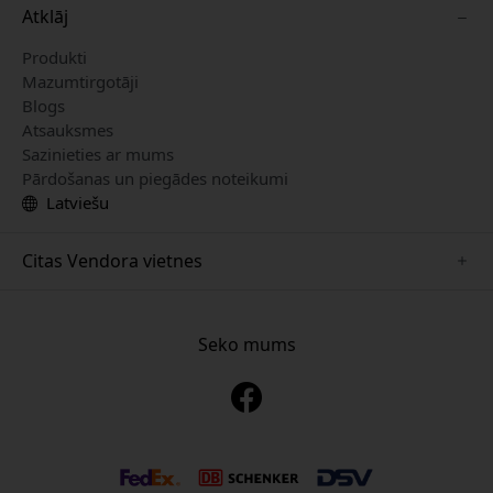
Atklāj
Produkti
Mazumtirgotāji
Blogs
Atsauksmes
Sazinieties ar mums
Pārdošanas un piegādes noteikumi
Latviešu
Citas Vendora vietnes
www.mujjo.se
www.playshifu.se
Seko mums
www.satechi.se
www.clickandgrow.se
www.paperlike.se
www.plaud.se
www.pipetto.se