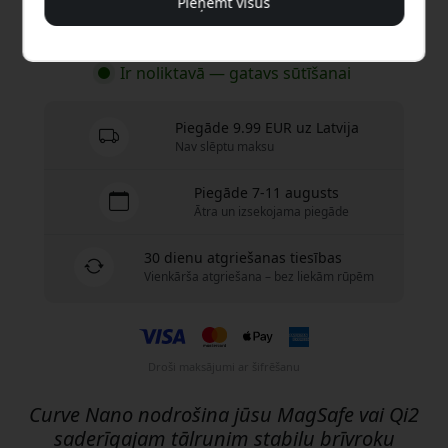
Pieņemt visus
Nopirkt tagad
Ir noliktavā — gatavs sūtīšanai
Piegāde 9.99 EUR uz Latvija
Nav slēptu maksu
Piegāde 7-11 augusts
Ātra un izsekojama piegāde
30 dienu atgriešanas tiesības
Vienkārša atgriešana – bez liekām rūpēm
Droši maksājumi ar šifrēšanu
Curve Nano nodrošina jūsu MagSafe vai Qi2
saderīgajam tālrunim stabilu brīvroku