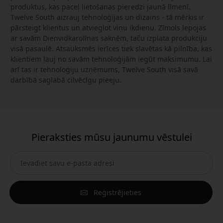
produktus, kas paceļ lietošanas pieredzi jaunā līmenī.
Twelve South aizrauj tehnoloģijas un dizains - tā mērķis ir
pārsteigt klientus un atvieglot viņu ikdienu. Zīmols lepojas
ar savām Dienvidkarolīnas saknēm, taču izplata produkciju
visā pasaulē. Atsauksmēs ierīces tiek slavētas kā pilnība, kas
klientiem ļauj no savām tehnoloģijām iegūt maksimumu. Lai
arī tas ir tehnoloģiju uzņēmums, Twelve South visā savā
darbībā saglabā cilvēcīgu pieeju.
Pieraksties mūsu jaunumu vēstulei
Reģistrējieties