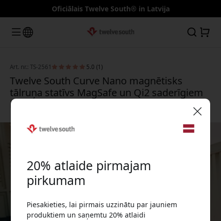
Oficiālais Twelve South® in Latvija
Art. nr.: TS-2561
5.0 (1)
Twelve South Curve Nano magnētisks
tālruņa statīvs MagSafe un Qi2 saderīgiem
iPhone - Kāpas
🎉 Jūsu atlaižu kods:
20% atlaide pirmajam
pirkumam
Piesakieties, lai pirmais uzzinātu par jauniem
Izmantojiet šo kodu, veicot pasūtījumu, lai
produktiem un saņemtu 20% atlaidi
saņemtu 20% atlaidi.