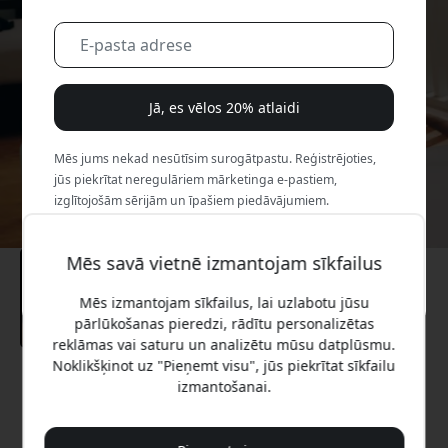
Jā, es vēlos 20% atlaidi
Mēs jums nekad nesūtīsim surogātpastu. Reģistrējoties,
jūs piekrītat neregulāriem mārketinga e-pastiem,
izglītojošām sērijām un īpašiem piedāvājumiem.
Nē, es labāk maksātu pilnu cenu.
Mēs savā vietnē izmantojam sīkfailus
Mēs izmantojam sīkfailus, lai uzlabotu jūsu
pārlūkošanas pieredzi, rādītu personalizētas
reklāmas vai saturu un analizētu mūsu datplūsmu.
Noklikšķinot uz "Pieņemt visu", jūs piekrītat sīkfailu
Ieteicamā cena
izmantošanai.
29.99 EUR