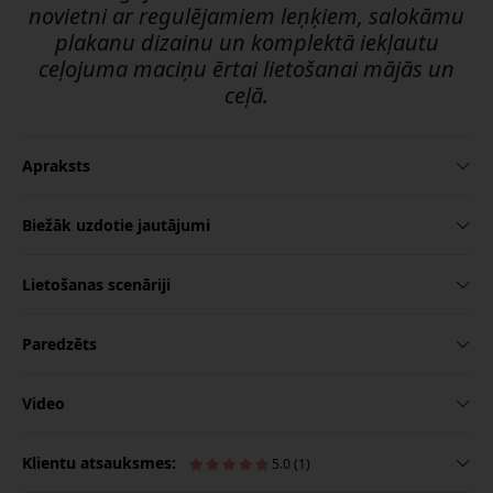
novietni ar regulējamiem leņķiem, salokāmu
plakanu dizainu un komplektā iekļautu
ceļojuma maciņu ērtai lietošanai mājās un
ceļā.
Apraksts
Biežāk uzdotie jautājumi
Lietošanas scenāriji
Paredzēts
Video
Klientu atsauksmes:
5.0 (1)