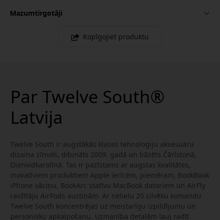
Mazumtirgotāji
Kopīgojiet produktu
Par Twelve South®
Latvija
Twelve South ir augstākās klases tehnoloģiju aksesuāru
dizaina zīmols, dibināts 2009. gadā un bāzēts Čārlstonā,
Dienvidkarolīnā. Tas ir pazīstams ar augstas kvalitātes,
inovatīviem produktiem Apple ierīcēm, piemēram, BookBook
iPhone vāciņu, BookArc statīvu MacBook datoriem un AirFly
raidītāju AirPods austiņām. Ar nelielu 20 cilvēku komandu
Twelve South koncentrējas uz meistarīgu izpildījumu un
personisku apkalpošanu. Uzmanība detaļām ļauj radīt