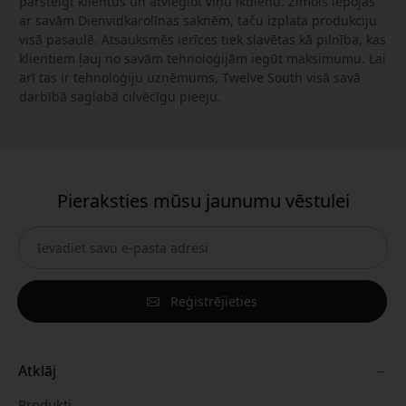
pārsteigt klientus un atvieglot viņu ikdienu. Zīmols lepojas
ar savām Dienvidkarolīnas saknēm, taču izplata produkciju
visā pasaulē. Atsauksmēs ierīces tiek slavētas kā pilnība, kas
klientiem ļauj no savām tehnoloģijām iegūt maksimumu. Lai
arī tas ir tehnoloģiju uzņēmums, Twelve South visā savā
darbībā saglabā cilvēcīgu pieeju.
Pieraksties mūsu jaunumu vēstulei
Reģistrējieties
Atklāj
Produkti