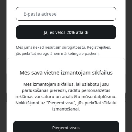
Jā, es vēlos 20% atlaidi
Mēs jums nekad nesūtīsim surogātpastu. Reģistrējoties,
jūs piekrītat neregulāriem mārketinga e-pastiem,
izglītojošām sērijām un īpašiem piedāvājumiem.
Mēs savā vietnē izmantojam sīkfailus
Nē, es labāk maksātu pilnu cenu.
Mēs izmantojam sīkfailus, lai uzlabotu jūsu
pārlūkošanas pieredzi, rādītu personalizētas
reklāmas vai saturu un analizētu mūsu datplūsmu.
Noklikšķinot uz "Pieņemt visu", jūs piekrītat sīkfailu
izmantošanai.
Ieteicamā cena
29.99 EUR
Pieņemt visus