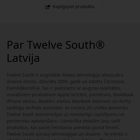
Kopīgojiet produktu
Par Twelve South®
Latvija
Twelve South ir augstākās klases tehnoloģiju aksesuāru
dizaina zīmols, dibināts 2009. gadā un bāzēts Čārlstonā,
Dienvidkarolīnā. Tas ir pazīstams ar augstas kvalitātes,
inovatīviem produktiem Apple ierīcēm, piemēram, BookBook
iPhone vāciņu, BookArc statīvu MacBook datoriem un AirFly
raidītāju AirPods austiņām. Ar nelielu 20 cilvēku komandu
Twelve South koncentrējas uz meistarīgu izpildījumu un
personisku apkalpošanu. Uzmanība detaļām ļauj radīt
produktus, kas paceļ lietošanas pieredzi jaunā līmenī.
Twelve South aizrauj tehnoloģijas un dizains - tā mērķis ir