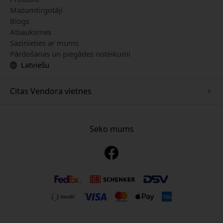
Mazumtirgotāji
Blogs
Atsauksmes
Sazinieties ar mums
Pārdošanas un piegādes noteikumi
Latviešu
Citas Vendora vietnes
www.mujjo.se
www.playshifu.se
Seko mums
www.satechi.se
www.clickandgrow.se
www.paperlike.se
www.plaud.se
www.pipetto.se