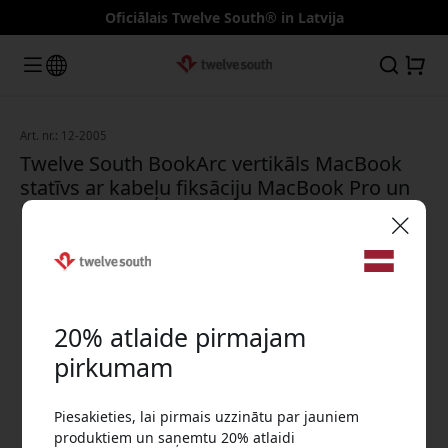
Oficiālais Twelve South® in Latvija
Art. nr.: 12-2005
Twelve South BookArc vertikāls MacBook
statīvs ar kabeļu fiksāciju MacBook Pro un
MacBook Air - Kosmosa pelēks
🎉 Jūsu atlaižu kods:
20% atlaide pirmajam
pirkumam
Piesakieties, lai pirmais uzzinātu par jauniem
Izmantojiet šo kodu, veicot pasūtījumu, lai
produktiem un saņemtu 20% atlaidi
saņemtu 20% atlaidi.