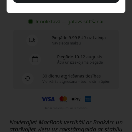
Nopirkt tagad
Ir noliktavā — gatavs sūtīšanai
Piegāde 9.99 EUR uz Latvija
Nav slēptu maksu
Piegāde 10-12 augusts
Ātra un izsekojama piegāde
30 dienu atgriešanas tiesības
Vienkārša atgriešana – bez liekām rūpēm
Droši maksājumi ar šifrēšanu
Novietojiet MacBook vertikāli ar BookArc un
atbrīvojiet vietu uz rakstāmgalda ar stabilu