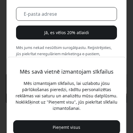
Jā, es vēlos 20% atlaidi
Mēs jums nekad nesūtīsim surogātpastu. Reģistrējoties,
jūs piekrītat neregulāriem mārketinga e-pastiem,
izglītojošām sērijām un īpašiem piedāvājumiem.
Mēs savā vietnē izmantojam sīkfailus
Nē, es labāk maksātu pilnu cenu.
Mēs izmantojam sīkfailus, lai uzlabotu jūsu
pārlūkošanas pieredzi, rādītu personalizētas
reklāmas vai saturu un analizētu mūsu datplūsmu.
Noklikšķinot uz "Pieņemt visu", jūs piekrītat sīkfailu
izmantošanai.
Ieteicamā cena
19.99 EUR
Pieņemt visus