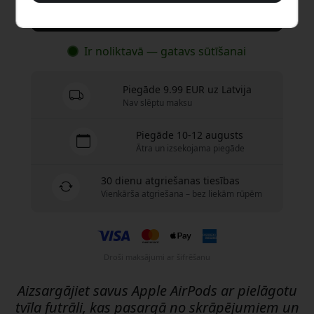
Nopirkt tagad
Ir noliktavā — gatavs sūtīšanai
Piegāde 9.99 EUR uz Latvija
Nav slēptu maksu
Piegāde 10-12 augusts
Ātra un izsekojama piegāde
30 dienu atgriešanas tiesības
Vienkārša atgriešana – bez liekām rūpēm
Droši maksājumi ar šifrēšanu
Aizsargājiet savus Apple AirPods ar pielāgotu
tvīla futrāli, kas pasargā no skrāpējumiem un