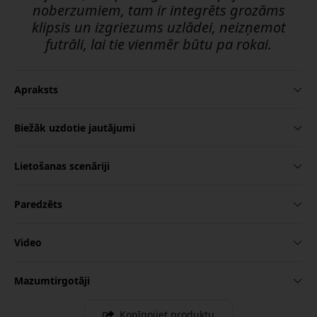
noberzumiem, tam ir integrēts grozāms
klipsis un izgriezums uzlādei, neizņemot
futrāli, lai tie vienmēr būtu pa rokai.
Apraksts
Biežāk uzdotie jautājumi
Lietošanas scenāriji
Paredzēts
Video
Mazumtirgotāji
Kopīgojiet produktu