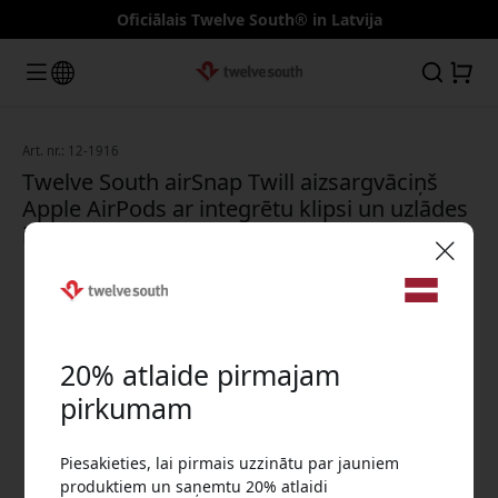
Oficiālais Twelve South® in Latvija
Art. nr.: 12-1916
Twelve South airSnap Twill aizsargvāciņš
Apple AirPods ar integrētu klipsi un uzlādes
izgriezumu - Dūmu tumši pelēks
🎉 Jūsu atlaižu kods:
20% atlaide pirmajam
pirkumam
Piesakieties, lai pirmais uzzinātu par jauniem
Izmantojiet šo kodu, veicot pasūtījumu, lai
produktiem un saņemtu 20% atlaidi
saņemtu 20% atlaidi.