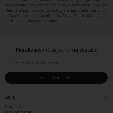
visā pasaulē. Atsauksmēs ierīces tiek slavētas kā pilnība, kas
klientiem ļauj no savām tehnoloģijām iegūt maksimumu. Lai
arī tas ir tehnoloģiju uzņēmums, Twelve South visā savā
darbībā saglabā cilvēcīgu pieeju.
Pieraksties mūsu jaunumu vēstulei
Reģistrējieties
Atklāj
Produkti
Mazumtirgotāji