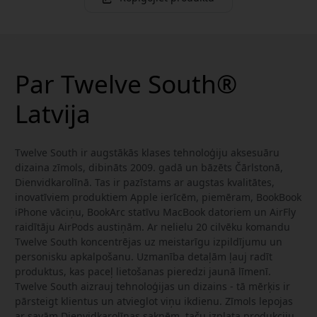
Par Twelve South®
Latvija
Twelve South ir augstākās klases tehnoloģiju aksesuāru
dizaina zīmols, dibināts 2009. gadā un bāzēts Čārlstonā,
Dienvidkarolīnā. Tas ir pazīstams ar augstas kvalitātes,
inovatīviem produktiem Apple ierīcēm, piemēram, BookBook
iPhone vāciņu, BookArc statīvu MacBook datoriem un AirFly
raidītāju AirPods austiņām. Ar nelielu 20 cilvēku komandu
Twelve South koncentrējas uz meistarīgu izpildījumu un
personisku apkalpošanu. Uzmanība detaļām ļauj radīt
produktus, kas paceļ lietošanas pieredzi jaunā līmenī.
Twelve South aizrauj tehnoloģijas un dizains - tā mērķis ir
pārsteigt klientus un atvieglot viņu ikdienu. Zīmols lepojas
ar savām Dienvidkarolīnas saknēm, taču izplata produkciju