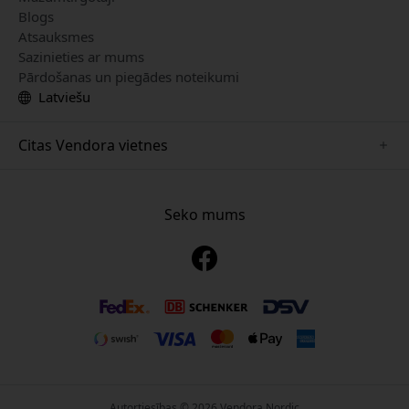
Blogs
Atsauksmes
Sazinieties ar mums
Pārdošanas un piegādes noteikumi
Latviešu
Citas Vendora vietnes
www.mujjo.se
www.playshifu.se
Seko mums
www.satechi.se
www.clickandgrow.se
www.paperlike.se
www.plaud.se
www.pipetto.se
Autortiesības © 2026 Vendora Nordic