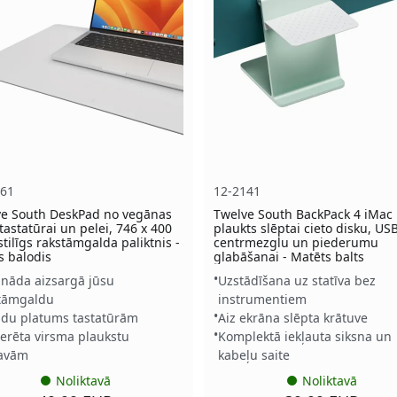
261
12-2141
ve South DeskPad no vegānas
Twelve South BackPack 4 iMac
tastatūrai un pelei, 746 x 400
plaukts slēptai cieto disku, US
tilīgs rakstāmgalda paliktnis -
centrmezglu un piederumu
s balodis
glabāšanai - Matēts balts
nāda aizsargā jūsu
Uzstādīšana uz statīva bez
tāmgaldu
instrumentiem
ldu platums tastatūrām
Aiz ekrāna slēpta krātuve
terēta virsma plaukstu
Komplektā iekļauta siksna un
tavām
kabeļu saite
Noliktavā
Noliktavā