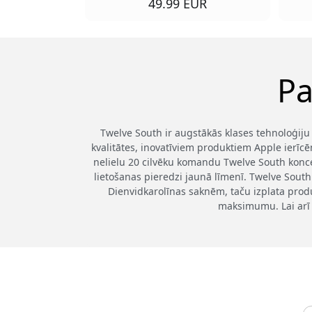
49.99 EUR
Pa
Twelve South ir augstākās klases tehnoloģiju
kvalitātes, inovatīviem produktiem Apple ierīc
nelielu 20 cilvēku komandu Twelve South konc
lietošanas pieredzi jaunā līmenī. Twelve South 
Dienvidkarolīnas saknēm, taču izplata produ
maksimumu. Lai arī 