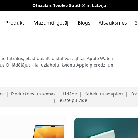
Oficiālais Twelve South® in Latvija
Produkti
Mazumtirgotāji
Blogs
Atsauksmes
S
ne futrāļus, elastīgus iPad statīvus, glītas Apple Watch
s Qi lādētājus - lai uzlabotu ikvienu Apple pieredzi un
ba
|
Piedurknes un somas
|
Uzlāde
|
Kabeļi un adapteri
|
Kor
|
Iekštelpu vide