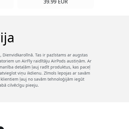
39.99 EUR
ija
 Dienvidkarolīnā. Tas ir pazīstams ar augstas
toriem un AirFly raidītāju AirPods austiņām. Ar
anība detaļām ļauj radīt produktus, kas paceļ
 atvieglot viņu ikdienu. Zīmols lepojas ar savām
s klientiem ļauj no savām tehnoloģijām iegūt
bā cilvēcīgu pieeju.