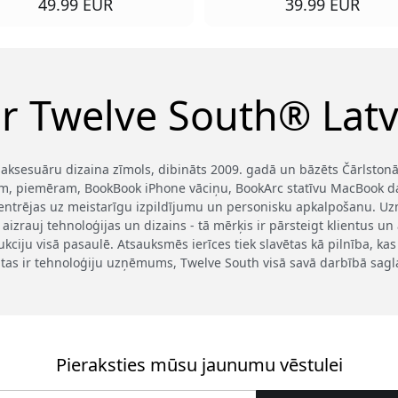
49.99 EUR
39.99 EUR
r Twelve South® Latv
 aksesuāru dizaina zīmols, dibināts 2009. gadā un bāzēts Čārlstonā,
ēm, piemēram, BookBook iPhone vāciņu, BookArc statīvu MacBook da
entrējas uz meistarīgu izpildījumu un personisku apkalpošanu. Uzm
aizrauj tehnoloģijas un dizains - tā mērķis ir pārsteigt klientus un
kciju visā pasaulē. Atsauksmēs ierīces tiek slavētas kā pilnība, ka
tas ir tehnoloģiju uzņēmums, Twelve South visā savā darbībā sagla
Pieraksties mūsu jaunumu vēstulei