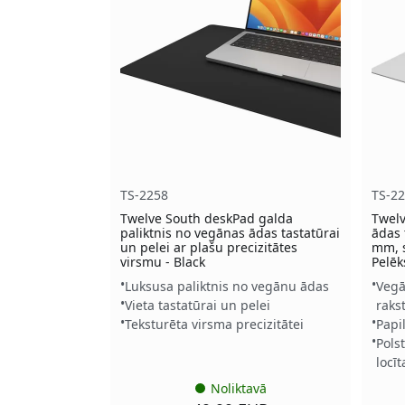
TS-2258
TS-2
Twelve South deskPad galda
Twel
paliktnis no vegānas ādas tastatūrai
ādas 
un pelei ar plašu precizitātes
mm, s
virsmu - Black
Pelēk
Luksusa paliktnis no vegānu ādas
Vegā
Vieta tastatūrai un pelei
raks
Teksturēta virsma precizitātei
Papi
Pols
locī
Noliktavā