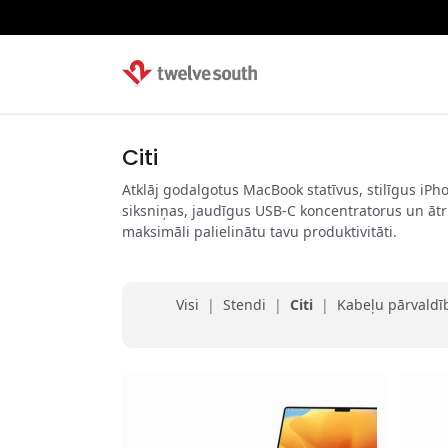
Citi
Atklāj godalgotus MacBook statīvus, stilīgus iPho
siksniņas, jaudīgus USB-C koncentratorus un ātru
maksimāli palielinātu tavu produktivitāti.
Visi
|
Stendi
|
Citi
|
Kabeļu pārvaldī