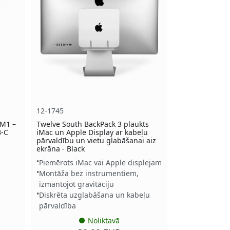
12-1745
 M1 –
Twelve South BackPack 3 plaukts
B-C
iMac un Apple Display ar kabeļu
pārvaldību un vietu glabāšanai aiz
ekrāna - Black
Piemērots iMac vai Apple displejam
Montāža bez instrumentiem,
izmantojot gravitāciju
Diskrēta uzglabāšana un kabeļu
pārvaldība
Noliktavā