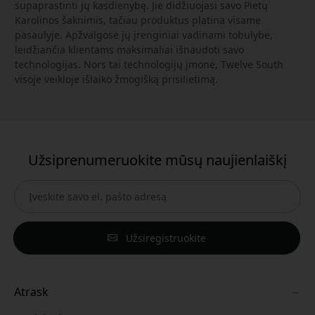
supaprastinti jų kasdienybę. Jie didžiuojasi savo Pietų
Karolinos šaknimis, tačiau produktus platina visame
pasaulyje. Apžvalgose jų įrenginiai vadinami tobulybe,
leidžiančia klientams maksimaliai išnaudoti savo
technologijas. Nors tai technologijų įmonė, Twelve South
visoje veikloje išlaiko žmogišką prisilietimą.
Užsiprenumeruokite mūsų naujienlaiškį
Užsiregistruokite
Atrask