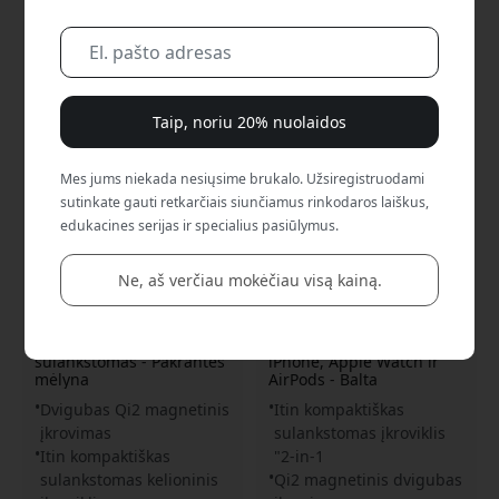
Taip, noriu 20% nuolaidos
Mes jums niekada nesiųsime brukalo. Užsiregistruodami
sutinkate gauti retkarčiais siunčiamus rinkodaros laiškus,
edukacines serijas ir specialius pasiūlymus.
TS-2530
TS-2434
Ne, aš verčiau mokėčiau visą kainą.
Twelve South butterFly SE
Twelve South butterFly SE
2-in-1 magnetinis Qi2
kompaktiškas
įkroviklis, skirtas iPhone,
sulankstomas 2-in-1 Qi2
Apple Watch ir AirPods,
belaidis įkroviklis, skirtas
sulankstomas - Pakrantės
iPhone, Apple Watch ir
mėlyna
AirPods - Balta
Dvigubas Qi2 magnetinis
Itin kompaktiškas
įkrovimas
sulankstomas įkroviklis
Itin kompaktiškas
"2-in-1
sulankstomas kelioninis
Qi2 magnetinis dvigubas