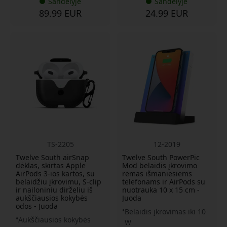
Sandėlyje
Sandėlyje
89.99 EUR
24.99 EUR
TS-2205
12-2019
Twelve South airSnap
Twelve South PowerPic
dėklas, skirtas Apple
Mod belaidis įkrovimo
AirPods 3-ios kartos, su
rėmas išmaniesiems
belaidžiu įkrovimu, S-clip
telefonams ir AirPods su
ir nailoniniu dirželiu iš
nuotrauka 10 x 15 cm -
aukščiausios kokybės
Juoda
odos - Juoda
Belaidis įkrovimas iki 10
Aukščiausios kokybės
W