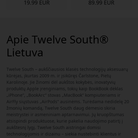
19.99 EUR
89.99 EUR
Apie Twelve South®
Lietuva
Twelve South – aukščiausios klasės technologijų aksesuarų
kūrėjas, įkurtas 2009 m. ir įsikūręs Čarlstone, Pietų
Karolinoje. Jie žinomi dėl aukštos kokybės, inovatyvių
produktų Apple įrenginiams, tokių kaip BookBook dėklas
„iPhone“, „BookArc“ stovas „MacBook“ kompiuteriams ir
AirFly siųstuvas „AirPods“ ausinėms. Turėdama nedidelę 20
žmonių komandą, Twelve South daug dėmesio skiria
meistrystei ir asmeniniam aptarnavimui. Jų kruopštumas
atsispindi produktuose, kurie pakelia naudojimo patirtį į
aukštesnį lygį. Twelve South aistringai domisi
technologijomis ir dizainu – siekia nustebinti klientus ir