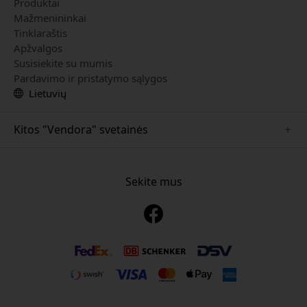
Produktai
Mažmenininkai
Tinklaraštis
Apžvalgos
Susisiekite su mumis
Pardavimo ir pristatymo sąlygos
Lietuvių
Kitos "Vendora" svetainės
www.mujjo.se
www.playshifu.se
Sekite mus
www.satechi.se
www.clickandgrow.se
www.paperlike.se
www.plaud.se
www.pipetto.se