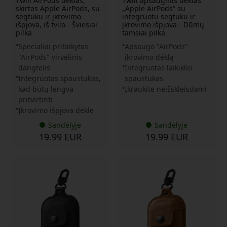
Twill AirPods dėklas,
Twill apsauginis dėklas
skirtas Apple AirPods, su
„Apple AirPods“ su
segtuku ir įkrovimo
integruotu segtuku ir
išpjova, iš tvilo - Šviesiai
įkrovimo išpjova - Dūmų
pilka
tamsiai pilka
Specialiai pritaikytas
Apsaugo "AirPods"
"AirPods" virvelinis
įkrovimo dėklą
dangtelis
Integruotas laikiklio
Integruotas spaustukas,
spaustukas
kad būtų lengva
Įkraukite neišskleisdami
pritvirtinti
Įkrovimo išpjova dėkle
Sandėlyje
Sandėlyje
19.99 EUR
19.99 EUR