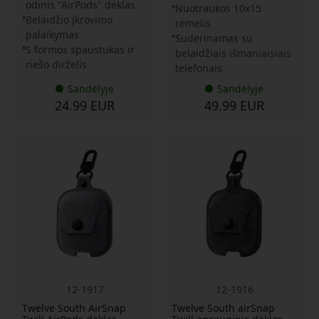
odinis "AirPods" dėklas
Nuotraukos 10x15
Belaidžio įkrovimo
rėmelis
palaikymas
Suderinamas su
S formos spaustukas ir
belaidžiais išmaniaisiais
riešo dirželis
telefonais
Sandėlyje
Sandėlyje
24.99 EUR
49.99 EUR
12-1917
12-1916
Twelve South AirSnap
Twelve South airSnap