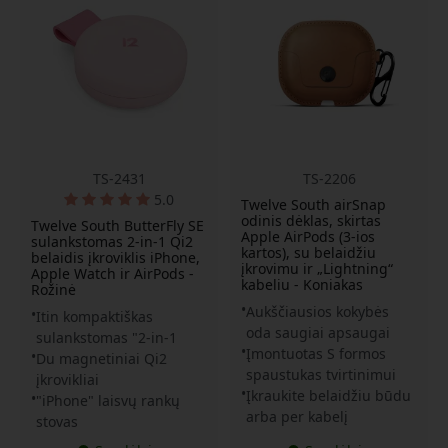
TS-2431
TS-2206
5.0
Twelve South airSnap
odinis dėklas, skirtas
Twelve South ButterFly SE
Apple AirPods (3-ios
sulankstomas 2-in-1 Qi2
kartos), su belaidžiu
belaidis įkroviklis iPhone,
įkrovimu ir „Lightning“
Apple Watch ir AirPods -
kabeliu - Koniakas
Rožinė
Aukščiausios kokybės
Itin kompaktiškas
oda saugiai apsaugai
sulankstomas "2-in-1
Įmontuotas S formos
Du magnetiniai Qi2
spaustukas tvirtinimui
įkrovikliai
Įkraukite belaidžiu būdu
"iPhone" laisvų rankų
arba per kabelį
stovas