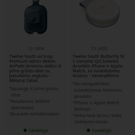
12-1804
TS-2435
Twelve South airSnap
Twelve South ButterFly SE
Premium odinis dėklas
2 viename Qi2 belaidis
AirPods įkrovimo dėklui iš
įkroviklis iPhone ir Apple
pilno grūdo odos su
Watch, su sulankstomu
pasukamu segtuku -
dizainu - Vaivorykštinis
Mėlynai žalias
Itin kompaktiškas
Apsauga iš pilno grūdo
sulankstomas kelioninis
odos
įkroviklis
Pasukamas laikiklio
IPhone ir Apple Watch
spaustukas
įkėlimas
Įkraukite neišskleisdami
Veikia kaip laisvų rankų
stebėjimo stovas
Sandėlyje
Sandėlyje