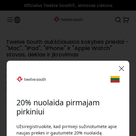
Oficialus Twelve South®, atstovas Lietuva
Twelve South aukščiausios kokybės priedai -
"Mac", "iPad", "iPhone" ir "Apple Watch"
stovas, dėklas ir įkrovimas
Atraskite apdovanojimus pelniusius "MacBook" stovus,
stilingus "iPhone" dėklus, lanksčius "iPad" stovus,
elegantiškas "Apple Watch" juosteles, galingus USB-C
🎉 Jūsų nuolaidos kodas:
šakotuvus ir greitus "Qi" įkroviklius, skirtus pagerinti
kiekvieną "Apple" patirtį ir padidinti jūsų produktyvumą.
20% nuolaida pirmajam
pirkiniui
Rodyti visas kategorijas
Užsiregistruokite, kad pirmieji sužinotumėte apie
Norėdami gauti 20% nuolaidą, naudokite šį kodą
naujas prekes ir gautumėte 20% nuolaidą
atsiskaitydami.