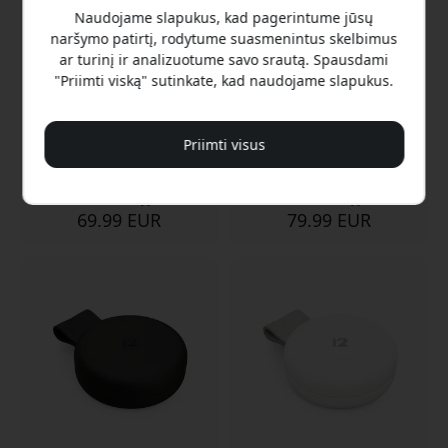
„iPhone“ ir „AirPods“, bei
Naudojame slapukus, kad pagerintume jūsų
35 W maitinimo adapteriu
15WQi2magnetinis
- Balta
naršymo patirtį, rodytume suasmenintus skelbimus
įkrovimas
ar turinį ir analizuotume savo srautą. Spausdami
15W Qi2 magnetinis
Dviejų įrenginių
"Priimti viską" sutinkate, kad naudojame slapukus.
įkrovimas
įkrovimas vienu metu
Vienu metu įkrauna du
Reguliuojamas nuolydžio
įrenginius
atmetimas
Priimti visus
Reguliuojamas 70°
žiūrėjimo kampas
Sandėlyje
Sandėlyje
69.99 EUR
79.99 EUR