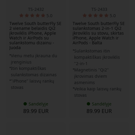
TS-2432
TS-2433
5.0
5.0
Twelve South butterFly SE
Twelve South butterFly SE
2 viename belaidis Qi2
sulankstomas 2-in-1 Qi2
įkroviklis iPhone, Apple
įkroviklis su stovu, skirtas
Watch ir AirPods su
iPhone, Apple Watch ir
sulankstomu dizainu -
AirPods - Balta
Juoda
Sulankstomas itin
Vienu metu įkrauna du
kompaktiškas įkroviklis
įrenginius
"2-in-1
Itin kompaktiškas
Magnetinis "Qi2"
sulankstomas dizainas
įkrovimas dviem
"iPhone" laisvų rankų
asmenims
stovas
Veikia kaip laisvų rankų
stovas
Sandėlyje
Sandėlyje
89.99 EUR
89.99 EUR