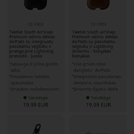
12-1802
12-1803
Twelve South AirSnap
Twelve South airSnap
Premium odinis dėklas
Premium odinis dėklas
AirPods su integruotu
AirPods su pasukamu
pasukamu segtuku ir
segtuku ir Lightning
prieiga prie Lightning
įkrovimu - Konjakas
prievado - Juoda
Konjakas
Apsauga iš pilno grūdo
Viso grūdo odos
odos
dangtelis "AirPods
Pasukamas laikiklio
Integruotas pasukamas
spaustukas
metalinis spaustukas
Įkraukite neišskleisdami
Įkrovimo išpjova dėkle
Sandėlyje
Sandėlyje
19.99 EUR
19.99 EUR