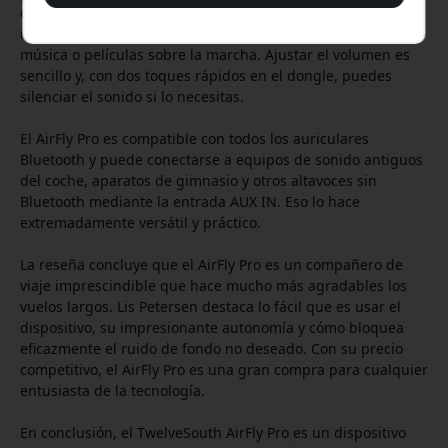
conectar dos pares de AirPods o auriculares inalámbricos al
mismo tiempo, lo que lo hace perfecto para compartir
música o películas sobre la marcha. Ajustar el volumen es
sencillo y, con dos toques rápidos en el dongle, puedes
silenciar el sonido si lo necesitas.
El AirFly Pro es compatible con todos los auriculares
Bluetooth y puede conectarse a equipos de sonido antiguos
del coche, aparatos de gimnasio y otros altavoces sin
Bluetooth mediante la entrada AUX IN. Eso lo hace
extremadamente versátil y práctico.
La reseña concluye que el AirFly Pro es un compañero de
viaje imprescindible que hace mucho más agradables los
vuelos largos. Lis Petersen destaca lo fácil que es usar el
dispositivo, su impresionante autonomía y cómo bloquea
eficazmente el ruido de fondo no deseado. Con su precio
competitivo, el AirFly Pro es una gran compra para cualquier
entusiasta de la tecnología.
En conclusión, el TwelveSouth AirFly Pro es un dispositivo