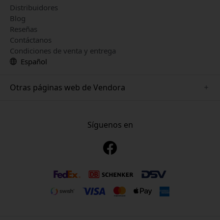
Distribuidores
Blog
Reseñas
Contáctanos
Condiciones de venta y entrega
Español
Otras páginas web de Vendora
www.mujjo.se
www.playshifu.se
Síguenos en
www.satechi.se
www.clickandgrow.se
www.paperlike.se
www.plaud.se
www.pipetto.se