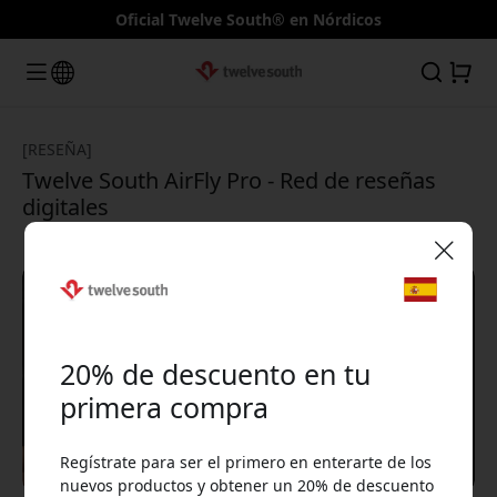
Oficial Twelve South® en Nórdicos
[RESEÑA]
Twelve South AirFly Pro - Red de reseñas
digitales
🎉 Tu código de descuento:
20% de descuento en tu
primera compra
Regístrate para ser el primero en enterarte de los
Usa este código en la caja para obtener 20% de
nuevos productos y obtener un 20% de descuento
descuento.