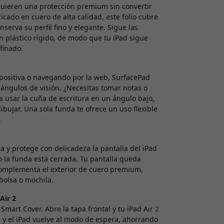
quieren una protección premium sin convertir
icado en cuero de alta calidad, este folio cubre
onserva su perfil fino y elegante. Sigue las
en plástico rígido, de modo que tu iPad sigue
finado.
apositiva o navegando por la web, SurfacePad
ángulos de visión. ¿Necesitas tomar notas o
a usar la cuña de escritura en un ángulo bajo,
bujar. Una sola funda te ofrece un uso flexible
.
ua y protege con delicadeza la pantalla del iPad
 la funda está cerrada. Tu pantalla queda
complementa el exterior de cuero premium,
bolsa o mochila.
Air 2
mart Cover. Abre la tapa frontal y tu iPad Air 2
ala y el iPad vuelve al modo de espera, ahorrando