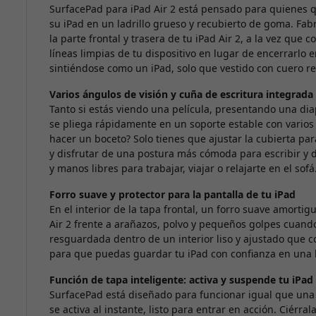
SurfacePad para iPad Air 2 está pensado para quienes 
su iPad en un ladrillo grueso y recubierto de goma. Fabr
la parte frontal y trasera de tu iPad Air 2, a la vez que c
líneas limpias de tu dispositivo en lugar de encerrarlo 
sintiéndose como un iPad, solo que vestido con cuero re
Varios ángulos de visión y cuña de escritura integrada
Tanto si estás viendo una película, presentando una di
se pliega rápidamente en un soporte estable con varios 
hacer un boceto? Solo tienes que ajustar la cubierta par
y disfrutar de una postura más cómoda para escribir y di
y manos libres para trabajar, viajar o relajarte en el sofá
Forro suave y protector para la pantalla de tu iPad
En el interior de la tapa frontal, un forro suave amortig
Air 2 frente a arañazos, polvo y pequeños golpes cuando
resguardada dentro de un interior liso y ajustado que 
para que puedas guardar tu iPad con confianza en una 
Función de tapa inteligente: activa y suspende tu iPad 
SurfacePad está diseñado para funcionar igual que una S
se activa al instante, listo para entrar en acción. Ciérr