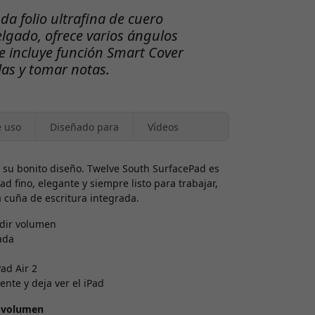
da folio ultrafina de cuero
lgado, ofrece varios ángulos
 e incluye función Smart Cover
ulas y tomar notas.
e uso
Diseñado para
Vídeos
ar su bonito diseño. Twelve South SurfacePad es
d fino, elegante y siempre listo para trabajar,
a cuña de escritura integrada.
adir volumen
ada
ad Air 2
ente y deja ver el iPad
r volumen