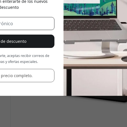
n enterarte de los nuevos
 descuento
Usa este código en la caja
% de descuento
rte, aceptas recibir correos de
as y ofertas especiales.
 precio completo.