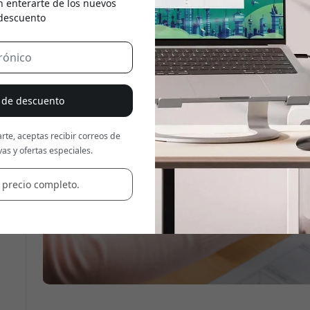
n enterarte de los nuevos
 descuento
Usa este código en la caja
% de descuento
rte, aceptas recibir correos de
as y ofertas especiales.
 precio completo.