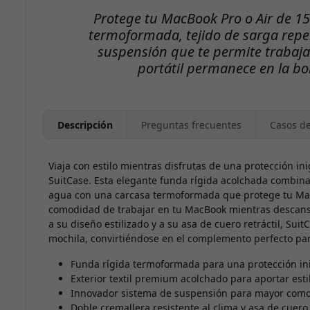
Protege tu MacBook Pro o Air de 15
termoformada, tejido de sarga repe
suspensión que te permite trabaja
portátil permanece en la bol
Descripción
Preguntas frecuentes
Casos d
Viaja con estilo mientras disfrutas de una protección i
SuitCase. Esta elegante funda rígida acolchada combina
agua con una carcasa termoformada que protege tu MacB
comodidad de trabajar en tu MacBook mientras descansa
a su diseño estilizado y a su asa de cuero retráctil, Suit
mochila, convirtiéndose en el complemento perfecto par
Funda rígida termoformada para una protección in
Exterior textil premium acolchado para aportar esti
Innovador sistema de suspensión para mayor como
Doble cremallera resistente al clima y asa de cue