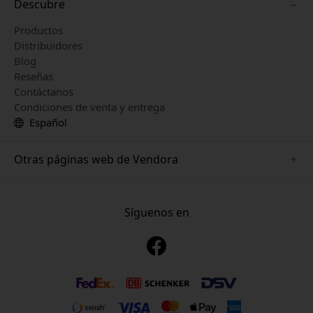
Descubre
Productos
Distribuidores
Blog
Reseñas
Contáctanos
Condiciones de venta y entrega
Español
Otras páginas web de Vendora
www.mujjo.se
www.playshifu.se
Síguenos en
www.satechi.se
www.clickandgrow.se
www.paperlike.se
www.plaud.se
www.pipetto.se