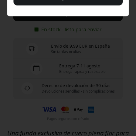
Compra ahora
En stock - listo para enviar
Envío de 9.99 EUR en España
Sin tarifas ocultas
Entrega 7-11 agosto
Entrega rápida y rastreable
Derecho de devolución de 30 días
Devoluciones sencillas - sin complicaciones
Pagos seguros con cifrado
Una funda exclusiva de cuero plena flor para