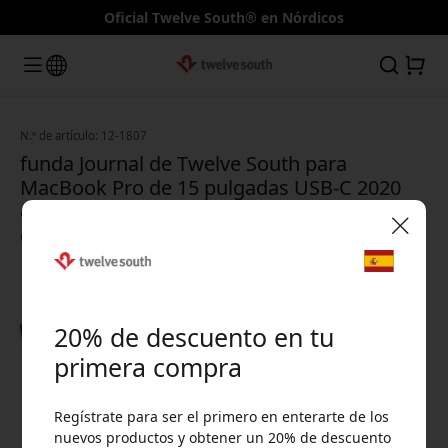
Oficial Twelve South® en Nórdicos
N.º de artículo: 12-1807
funda Journal de Twelve South para
MacBook Pro de 15 pulgadas USB-C 2020
en cuero de plena flor con bolsillo para
documentos - coñac
🎉 Tu código de descuento:
20% de descuento en tu
primera compra
Regístrate para ser el primero en enterarte de los
Usa este código en la caja para obtener 20% de
nuevos productos y obtener un 20% de descuento
descuento.