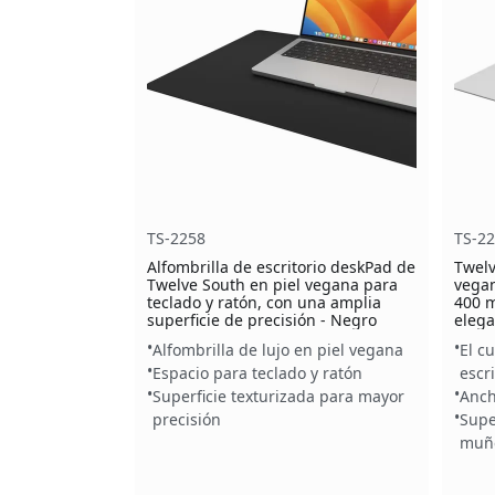
TS-2258
TS-2
Alfombrilla de escritorio deskPad de
Twelv
Twelve South en piel vegana para
vegan
teclado y ratón, con una amplia
400 m
superficie de precisión - Negro
elega
Alfombrilla de lujo en piel vegana
El c
Espacio para teclado y ratón
escri
Superficie texturizada para mayor
Anch
precisión
Supe
muñ