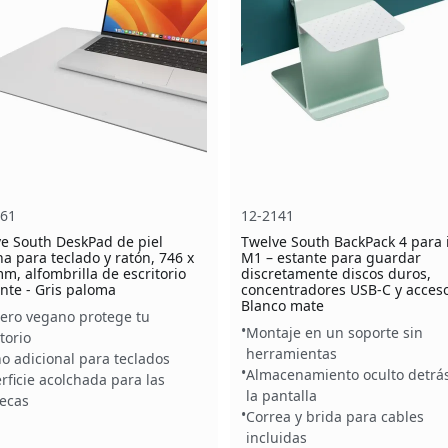
261
12-2141
e South DeskPad de piel
Twelve South BackPack 4 para
a para teclado y ratón, 746 x
M1 – estante para guardar
m, alfombrilla de escritorio
discretamente discos duros,
nte - Gris paloma
concentradores USB-C y acceso
Blanco mate
uero vegano protege tu
Montaje en un soporte sin
torio
herramientas
o adicional para teclados
Almacenamiento oculto detrá
rficie acolchada para las
la pantalla
ecas
Correa y brida para cables
incluidas