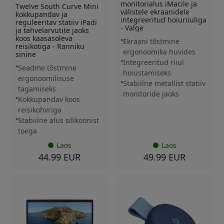
monitorialus iMacile ja
Twelve South Curve Mini
välistele ekraanidele
kokkupandav ja
integreeritud hoiuriiuliga
reguleeritav statiiv iPadi
- Valge
ja tahvelarvutite jaoks
koos kaasasoleva
Ekraani tõstmine
reisikotiga - Ranniku
ergonoomika huvides
sinine
Integreeritud riiul
Seadme tõstmine
hoiustamiseks
ergonoomilisuse
Stabiilne metallist statiiv
tagamiseks
monitoride jaoks
Kokkupandav koos
reisikohvriga
Stabiilne alus silikoonist
toega
Laos
Laos
44.99 EUR
49.99 EUR