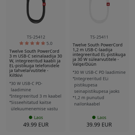
TS-25412
TS-25411
5.0
Twelve South PowerCord
1,2 m USB-C-laadija
Twelve South PowerCord
integreeritud EL-pistikuga
3 m USB-C seinalaadija 30
ja 30 W sülearvutitele -
W, integreeritud kaabli ja
Valge/Düün
EL-pistikuga telefonidele
ja tahvelarvutitele -
30 W USB-C PD laadimine
Kiltkivi
Integreeritud ELi
30 W USB-C PD-
pistikupesa
laadimine
seinapistikupesa jaoks
Integreeritud 3 m kaabel
1,2 m punutud
Sisseehitatud kaitse
nailonkaabel
ülekuumenemise vastu
Laos
Laos
49.99 EUR
39.99 EUR