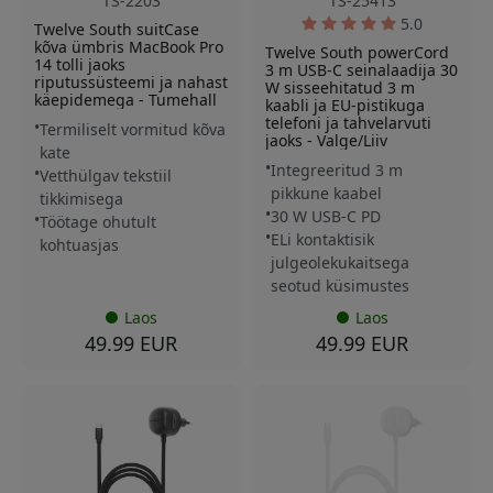
TS-2203
TS-25413
5.0
Twelve South suitCase
kõva ümbris MacBook Pro
Twelve South powerCord
14 tolli jaoks
3 m USB-C seinalaadija 30
riputussüsteemi ja nahast
W sisseehitatud 3 m
käepidemega - Tumehall
kaabli ja EU-pistikuga
telefoni ja tahvelarvuti
Termiliselt vormitud kõva
jaoks - Valge/Liiv
kate
Integreeritud 3 m
Vetthülgav tekstiil
pikkune kaabel
tikkimisega
30 W USB-C PD
Töötage ohutult
ELi kontaktisik
kohtuasjas
julgeolekukaitsega
seotud küsimustes
Laos
Laos
49.99 EUR
49.99 EUR