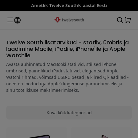
Ametlik Twelve South® aastal Eesti
Twelve South lisatarvikud - statiiv, ümbris ja
laadimine Macile, iPadile, iPhone'ile ja Apple
Watchile
Avasta auhinnatud MacBooki statiivid, stiilsed iPhone'i
ümbrised, paindlikud iPadi statiivid, elegantsed Apple
Watchi rihmad, võimsad USB-C pesad ja kiired Qi-laadijad -
need on loodud iga Apple'i kogemuse parandamiseks ja
sinu tootlikkuse maksimeerimiseks.
Kuva kõik kategooriad