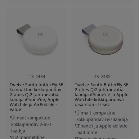
TS-2434
TS-2435
Twelve South butterFly SE
Twelve South ButterFly SE
kompaktne kokkupandav
2-ühes Qi2 juhtmevaba
2-ühes Qi2 juhtmevaba
laadija iPhone'ile ja Apple
laadija iPhone'ile, Apple
Watchile kokkupandava
Watchile ja AirPodsile -
disainiga - Irisev
Valge
Ülimalt kompaktne
Ülimalt kompaktne
kokkupandav reisilaadija
kokkupandav 2-in-1
IPhone'i ja Apple kellade
laadija
laadimine
Qi2 magnetiline
Töötab käed-vabad