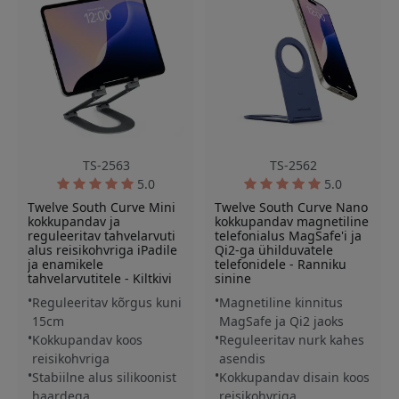
TS-2563
TS-2562
5.0
5.0
Twelve South Curve Mini
Twelve South Curve Nano
kokkupandav ja
kokkupandav magnetiline
reguleeritav tahvelarvuti
telefonialus MagSafe'i ja
alus reisikohvriga iPadile
Qi2-ga ühilduvatele
ja enamikele
telefonidele - Ranniku
tahvelarvutitele - Kiltkivi
sinine
Reguleeritav kõrgus kuni
Magnetiline kinnitus
15cm
MagSafe ja Qi2 jaoks
Kokkupandav koos
Reguleeritav nurk kahes
reisikohvriga
asendis
Stabiilne alus silikoonist
Kokkupandav disain koos
haardega
reisikohvriga