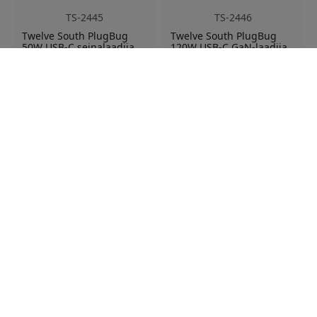
TS-2445
TS-2446
Twelve South PlugBug
Twelve South PlugBug
50W USB-C seinalaadija
120W USB-C GaN-laadija,
Apple Find My ja kahe
Apple Find My, neli porti
USB-C pordiga ning
ja vahetatavate
vahetatavate
adapteritega - Valge
adapteritega - Valge
Sisseehitatud Apple Find
Apple leia Minu
My
sisseehitatud
120W GaN laadimine
50W topelt USB-C
Neli USB-C sadamat
laadimine
Komplektis on
vahetatavad
reisiadapterid
Laos
Laos
59.99 EUR
99.99 EUR