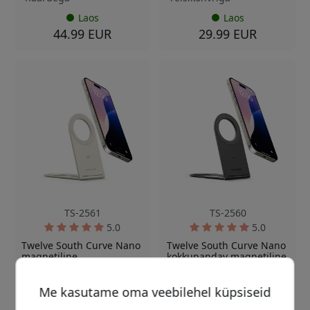
Laos
Laos
44.99 EUR
29.99 EUR
TS-2561
TS-2560
5.0
5.0
Twelve South Curve Nano
Twelve South Curve Nano
magnetiline
kokkupandav magnetiline
telefonihoidik MagSafe’i
telefonihoidik MagSafe- ja
ja Qi2-ga ühilduvale
Qi2-ühilduvatele
iPhone’ile - Düüni
telefonidele - Kiltkivi
Me kasutame oma veebilehel küpsiseid
MagSafe magnetiline
MagSafe ja Qi2 jaoks