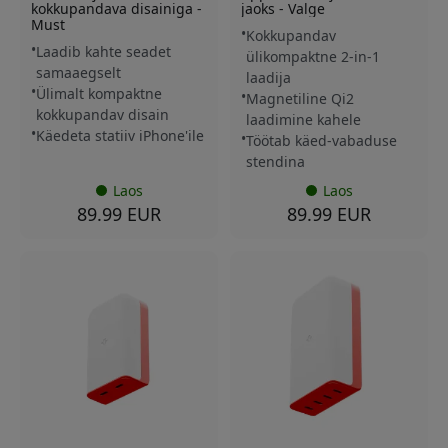
kokkupandava disainiga -
jaoks - Valge
Must
Kokkupandav
Laadib kahte seadet
ülikompaktne 2-in-1
samaaegselt
laadija
Ülimalt kompaktne
Magnetiline Qi2
kokkupandav disain
laadimine kahele
Käedeta statiiv iPhone'ile
Töötab käed-vabaduse
stendina
Laos
Laos
89.99 EUR
89.99 EUR