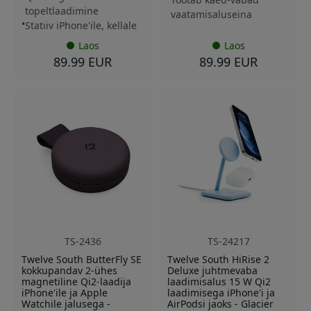
topeltlaadimine
vaatamisaluseina
Statiiv iPhone'ile, kellale
Laos
Laos
89.99 EUR
89.99 EUR
TS-2436
TS-24217
Twelve South ButterFly SE
Twelve South HiRise 2
kokkupandav 2-ühes
Deluxe juhtmevaba
magnetiline Qi2-laadija
laadimisalus 15 W Qi2
iPhone'ile ja Apple
laadimisega iPhone'i ja
Watchile jalusega -
AirPodsi jaoks - Glacier