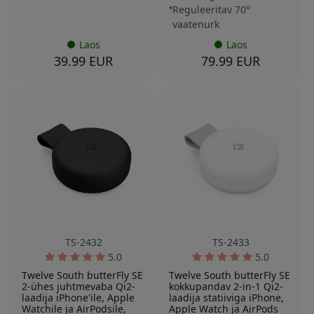
Reguleeritav 70°
vaatenurk
Laos
Laos
39.99 EUR
79.99 EUR
TS-2432
TS-2433
5.0
5.0
Twelve South butterFly SE
Twelve South butterFly SE
2-ühes juhtmevaba Qi2-
kokkupandav 2-in-1 Qi2-
laadija iPhone'ile, Apple
laadija statiiviga iPhone,
Watchile ja AirPodsile,
Apple Watch ja AirPods