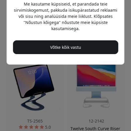
Me kasutame küpsiseid, et parandada teie
klamber
Reguleeritavad nurgad,
sirvimiskogemust, pakkuda isikupärastatud reklaami
Reguleeritav nurk, seisev
seistes/asendis
või sisu ning analüüsida meie liiklust. Klõpsates
või lamav
Kokkupandav koos
"Nõustun kõigega" nõustute meie küpsiste
Kokkupandav disain koos
reisikohvriga
kasutamisega.
reisikohvriga
Laos
Laos
29.99 EUR
29.99 EUR
Võtke kõik vastu
TS-2565
12-2142
5.0
Twelve South Curve Riser