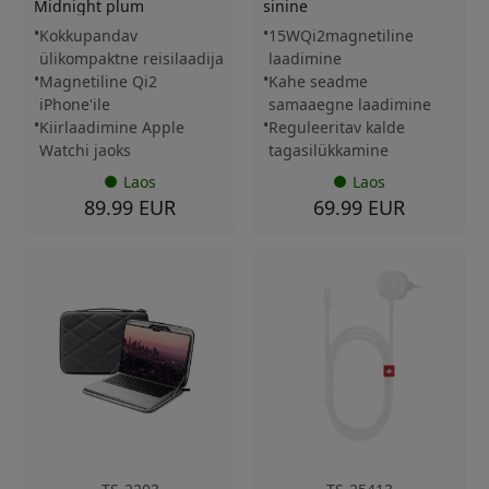
Midnight plum
sinine
Kokkupandav
15WQi2magnetiline
ülikompaktne reisilaadija
laadimine
Magnetiline Qi2
Kahe seadme
iPhone'ile
samaaegne laadimine
Kiirlaadimine Apple
Reguleeritav kalde
Watchi jaoks
tagasilükkamine
Laos
Laos
89.99 EUR
69.99 EUR