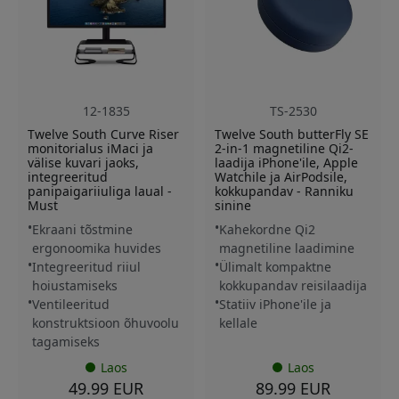
12-1835
TS-2530
Twelve South Curve Riser
Twelve South butterFly SE
monitorialus iMaci ja
2-in-1 magnetiline Qi2-
välise kuvari jaoks,
laadija iPhone'ile, Apple
integreeritud
Watchile ja AirPodsile,
panipaigariiuliga laual -
kokkupandav - Ranniku
Must
sinine
Ekraani tõstmine
Kahekordne Qi2
ergonoomika huvides
magnetiline laadimine
Integreeritud riiul
Ülimalt kompaktne
hoiustamiseks
kokkupandav reisilaadija
Ventileeritud
Statiiv iPhone'ile ja
konstruktsioon õhuvoolu
kellale
tagamiseks
Laos
Laos
49.99 EUR
89.99 EUR