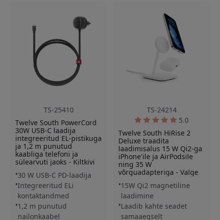
TS-25410
TS-24214
5.0
Twelve South PowerCord
30W USB-C laadija
Twelve South HiRise 2
integreeritud EL-pistikuga
Deluxe traadita
ja 1,2 m punutud
laadimisalus 15 W Qi2-ga
kaabliga telefoni ja
iPhone'ile ja AirPodsile
sülearvuti jaoks - Kiltkivi
ning 35 W
võrguadapteriga - Valge
30 W USB-C PD-laadija
Integreeritud ELi
15W Qi2 magnetiline
kontaktandmed
laadimine
1,2 m punutud
Laadib kahte seadet
nailonkaabel
samaaegselt