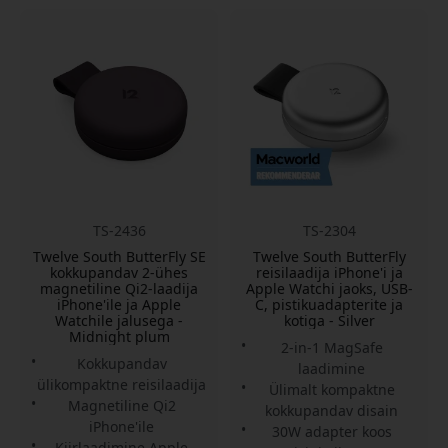
TS-2436
TS-2304
Twelve South ButterFly SE
Twelve South ButterFly
kokkupandav 2-ühes
reisilaadija iPhone'i ja
magnetiline Qi2-laadija
Apple Watchi jaoks, USB-
iPhone'ile ja Apple
C, pistikuadapterite ja
Watchile jalusega -
kotiga - Silver
Midnight plum
2-in-1 MagSafe
Kokkupandav
laadimine
ülikompaktne reisilaadija
Ülimalt kompaktne
Magnetiline Qi2
kokkupandav disain
iPhone'ile
30W adapter koos
Kiirlaadimine Apple