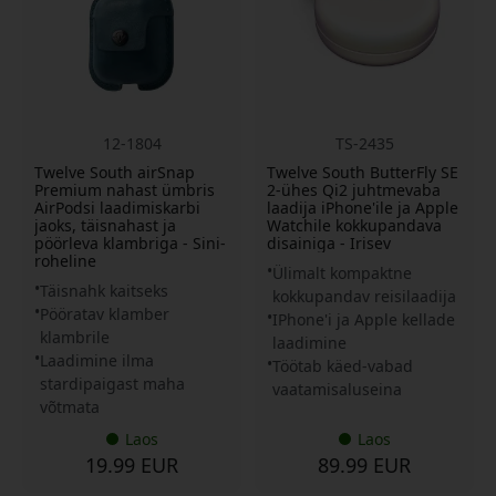
12-1804
TS-2435
Twelve South airSnap
Twelve South ButterFly SE
Premium nahast ümbris
2-ühes Qi2 juhtmevaba
AirPodsi laadimiskarbi
laadija iPhone'ile ja Apple
jaoks, täisnahast ja
Watchile kokkupandava
pöörleva klambriga - Sini-
disainiga - Irisev
roheline
Ülimalt kompaktne
Täisnahk kaitseks
kokkupandav reisilaadija
Pööratav klamber
IPhone'i ja Apple kellade
klambrile
laadimine
Laadimine ilma
Töötab käed-vabad
stardipaigast maha
vaatamisaluseina
võtmata
Laos
Laos
19.99 EUR
89.99 EUR