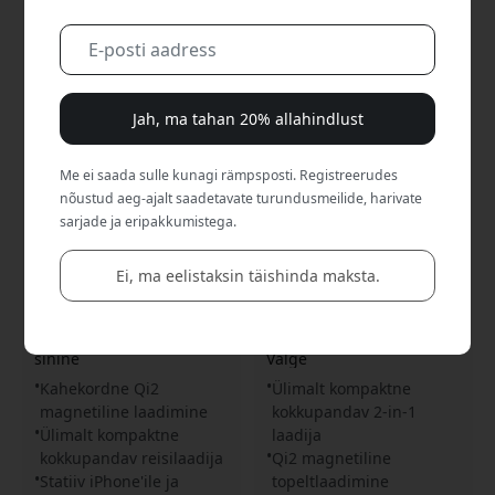
Jah, ma tahan 20% allahindlust
Me ei saada sulle kunagi rämpsposti. Registreerudes
nõustud aeg-ajalt saadetavate turundusmeilide, harivate
sarjade ja eripakkumistega.
TS-2530
TS-2434
Twelve South butterFly SE
Twelve South butterFly SE
Ei, ma eelistaksin täishinda maksta.
2-in-1 magnetiline Qi2-
kompaktne kokkupandav
laadija iPhone'ile, Apple
2-ühes Qi2 juhtmevaba
Watchile ja AirPodsile,
laadija iPhone'ile, Apple
kokkupandav - Ranniku
Watchile ja AirPodsile -
sinine
Valge
Kahekordne Qi2
Ülimalt kompaktne
magnetiline laadimine
kokkupandav 2-in-1
Ülimalt kompaktne
laadija
kokkupandav reisilaadija
Qi2 magnetiline
Statiiv iPhone'ile ja
topeltlaadimine