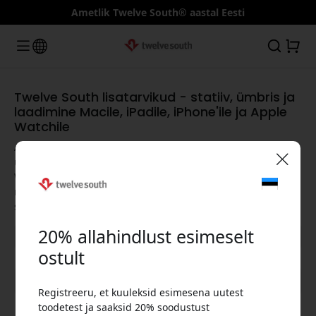
Ametlik Twelve South® aastal Eesti
Twelve South lisatarvikud - statiiv, ümbris ja
laadimine Macile, iPadile, iPhone'ile ja Apple
Watchile
Avasta auhinnatud MacBooki statiivid, stiilsed iPhone'i
ümbrised, paindlikud iPadi statiivid, elegantsed Apple
Watchi rihmad, võimsad USB-C pesad ja kiired Qi-laadijad -
🎉 Sinu sooduskood:
need on loodud iga Apple'i kogemuse parandamiseks ja
sinu tootlikkuse maksimeerimiseks.
20% allahindlust esimeselt
ostult
Kuva kõik kategooriad
Registreeru, et kuuleksid esimesena uutest
Kasuta seda koodi kassas, et saada 20%
toodetest ja saaksid 20% soodustust
allahindlust.