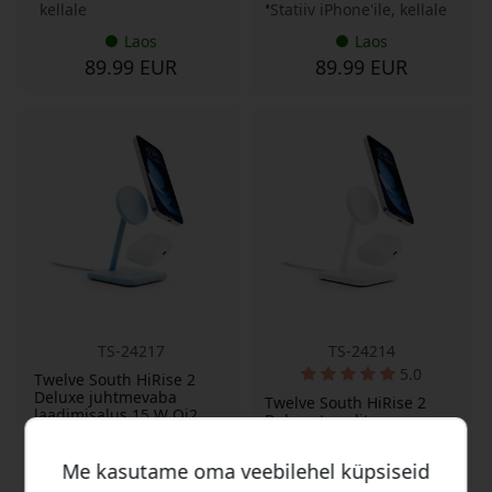
kellale
Statiiv iPhone'ile, kellale
Laos
Laos
89.99 EUR
89.99 EUR
TS-24217
TS-24214
5.0
Twelve South HiRise 2
Deluxe juhtmevaba
Twelve South HiRise 2
laadimisalus 15 W Qi2
Deluxe traadita
laadimisega iPhone'i ja
laadimisalus 15 W Qi2-ga
AirPodsi jaoks - Glacier
iPhone'ile ja AirPodsile
sinine
Me kasutame oma veebilehel küpsiseid
ning 35 W
võrguadapteriga - Valge