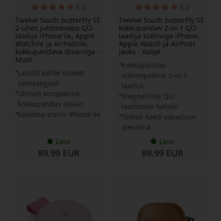
5.0
5.0
Twelve South butterFly SE
Twelve South butterFly SE
2-ühes juhtmevaba Qi2-
kokkupandav 2-in-1 Qi2-
laadija iPhone'ile, Apple
laadija statiiviga iPhone,
Watchile ja AirPodsile,
Apple Watch ja AirPods
kokkupandava disainiga -
jaoks - Valge
Must
Kokkupandav
Laadib kahte seadet
ülikompaktne 2-in-1
samaaegselt
laadija
Ülimalt kompaktne
Magnetiline Qi2
kokkupandav disain
laadimine kahele
Käedeta statiiv iPhone'ile
Töötab käed-vabaduse
stendina
Laos
Laos
89.99 EUR
89.99 EUR