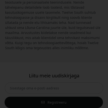
teostusele ja personaalsele teenindusele. Nende
tähelepanu detailidele loob tooteid, mis tõstavad
kasutuskogemuse uuele tasemele. Twelve South suhtub
tehnoloogiasse ja disaini kirglikult ning soovib kliente
üllatada ja nende elu lihtsamaks teha. Nad tunnevad
uhkust oma Lõuna-Carolina juurte üle, kuid tegutsevad üle
maailma. Arvustustes kiidetakse nende seadmeid kui
täiuslikkust, mis aitab klientidel oma tehnikast maksimumi
võtta. Kuigi tegu on tehnoloogiaettevõttega, hoiab Twelve
South kõigis oma tegevustes alles inimliku mõõtme.
Liitu meie uudiskirjaga
Registreeru