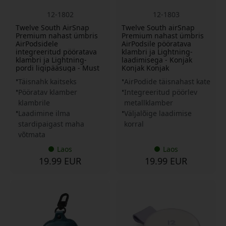
12-1802
12-1803
Twelve South AirSnap
Twelve South airSnap
Premium nahast ümbris
Premium nahast ümbris
AirPodsidele
AirPodsile pööratava
integreeritud pööratava
klambri ja Lightning-
klambri ja Lightning-
laadimisega - Konjak
pordi ligipääsuga - Must
Konjak Konjak
Täisnahk kaitseks
AirPodide täisnahast kate
Pööratav klamber
Integreeritud pöörlev
klambrile
metallklamber
Laadimine ilma
Väljalõige laadimise
stardipaigast maha
korral
võtmata
Laos
Laos
19.99 EUR
19.99 EUR