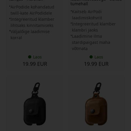
tumehall
AirPodide kohandatud
Kaitseb AirPodi
twill-kate AirPodidele
laadimiskohvrit
Integreeritud klamber
Integreeritud klamber
lihtsaks kinnitamiseks
klambri jaoks
Väljalõige laadimise
Laadimine ilma
korral
stardipaigast maha
võtmata
Laos
Laos
19.99 EUR
19.99 EUR