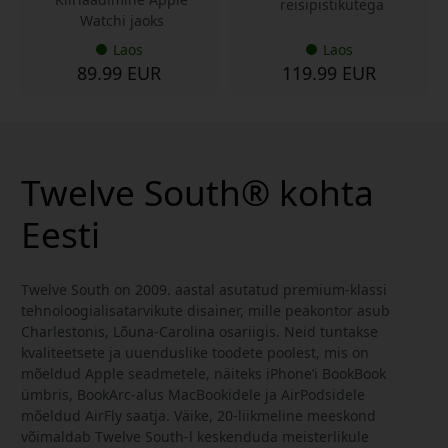
reisipistikutega
Watchi jaoks
Laos
Laos
89.99 EUR
119.99 EUR
Twelve South® kohta
Eesti
Twelve South on 2009. aastal asutatud premium-klassi
tehnoloogialisatarvikute disainer, mille peakontor asub
Charlestonis, Lõuna-Carolina osariigis. Neid tuntakse
kvaliteetsete ja uuenduslike toodete poolest, mis on
mõeldud Apple seadmetele, näiteks iPhone’i BookBook
ümbris, BookArc-alus MacBookidele ja AirPodsidele
mõeldud AirFly saatja. Väike, 20-liikmeline meeskond
võimaldab Twelve South-l keskenduda meisterlikule