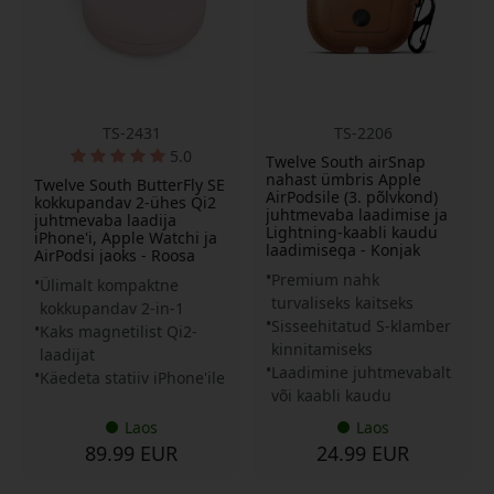
TS-2431
TS-2206
5.0
Twelve South airSnap
nahast ümbris Apple
Twelve South ButterFly SE
AirPodsile (3. põlvkond)
kokkupandav 2-ühes Qi2
juhtmevaba laadimise ja
juhtmevaba laadija
Lightning-kaabli kaudu
iPhone'i, Apple Watchi ja
laadimisega - Konjak
AirPodsi jaoks - Roosa
Premium nahk
Ülimalt kompaktne
turvaliseks kaitseks
kokkupandav 2-in-1
Sisseehitatud S-klamber
Kaks magnetilist Qi2-
kinnitamiseks
laadijat
Laadimine juhtmevabalt
Käedeta statiiv iPhone'ile
või kaabli kaudu
Laos
Laos
89.99 EUR
24.99 EUR