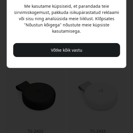
15WQi2magnetiline
Me kasutame küpsiseid, et parandada teie
laadimine
15W Qi2 magnetiline
sirvimiskogemust, pakkuda isikupärastatud reklaami
Kahe seadme
laadimine
või sisu ning analüüsida meie liiklust. Klõpsates
samaaegne laadimine
Laadib kahte seadet
"Nõustun kõigega" nõustute meie küpsiste
Reguleeritav kalde
samaaegselt
kasutamisega.
tagasilükkamine
Reguleeritav 70°
vaatenurk
Laos
Laos
Võtke kõik vastu
69.99 EUR
79.99 EUR
TS-2432
TS-2433