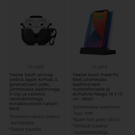
TS-2205
12-2019
Twelve South airSnap
Twelve South PowerPic
ümbris Apple AirPods 3.
Mod juhtmevaba
generatsiooni jaoks,
laadimisraam
juhtmevaba laadimisega,
nutitelefonidele ja
S-clipi ja nailonist
AirPodsile fotoga 10 x 15
randmerihmaga,
cm - Must
esmaklassilisest nahast -
Juhtmevaba laadimine
Must
kuni 10W
Premium nahast ümbris
Raam foto jaoks 10x15
AirPodidele
Ühildub traadita
Toetus traadita
nutitelefonidega