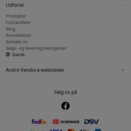
Udforsk
Produkter
Forhandlere
Blog
Anmeldelser
Kontakt os
Salgs- og leveringsbetingelser
Dansk
Andre Vendora-websteder
www.mujjo.se
www.playshifu.se
Følg os på
www.satechi.se
www.clickandgrow.se
www.paperlike.se
www.plaud.se
www.pipetto.se