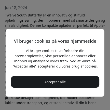
Jun 18, 2024
Twelve South Butterfly er en innovativ og stilfuld
opladningsløsning, der imponerer med sit smarte design og
sin alsidighed. Denne kompakte oplader er perfekt til Apple-
entusiaster, der er på farten og vil holde deres enheder
opladet uden besvær.
Vi bruger cookies på vores hjemmeside
Butterfly åbner sig som en sommerfugl og afslører en
Vi bruger cookies til at forbedre din
velorganiseret opladningsstation. Den har plads til samtidig
browseroplevelse, vise personlige annoncer eller
opladning af iPhone, Apple Watch og AirPods, hvilket gør
indhold og analysere vores trafik. Ved at klikke på
den til en ideel rejsekammerat. Opladeren er kompatibel
"Accepter alle" accepterer du vores brug af cookies.
med MagSafe, hvilket sikrer hurtig og effektiv opladning af
din iPhone.
Accepter alle
Kvaliteten af Butterfly er enestående med en robust
konstruktion og førsteklasses materialevalg, der giver en
luksuriøs fornemmelse. Det smarte design omfatter
praktiske detaljer som magneter, der holder opladeren
lukket under transport, og et stabilt stativ til din iPhone.