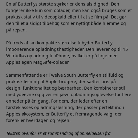
En af Butterflys største styrker er dens alsidighed. Den
fungerer ikke kun som oplader, men kan også bruges som et
praktisk stativ til videoopkald eller til at se film på. Det gør
den til et alsidigt tilbehør, som er nyttigt både hjemme og
på rejsen.
På trods af sin kompakte størrelse tilbyder Butterfly
imponerende opladningshastigheder. Den leverer op til 15
W trådløs opladning til iPhone, hvilket er på linje med
Apples egen MagSafe-oplader.
Sammenfattende er Twelve South Butterfly en stilfuld og
praktisk løsning til Apple-brugere, der sætter pris på
design, funktionalitet og bærbarhed. Den kombinerer stil
med ydeevne og giver en jævn opladningsoplevelse for flere
enheder på én gang. For dem, der leder efter en
førsteklasses opladningsløsning, der passer perfekt ind i
Apples økosystem, er Butterfly et fremragende valg, der
forenkler hverdagen og rejsen.
Teksten ovenfor er et sammendrag af anmeldelsen fra