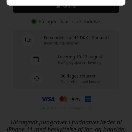
Køb nu
På lager - klar til afsendelse
Forsendelse af 49 DKK i Danmark
Ingen skjulte gebyrer
Levering 10-12 august
Hurtig og sporbar levering
30 dages returret
Nem retur - intet besvær
Sikre betalinger med kryptering
Ultratyndt pungcover i fuldnarvet læder til
iPhone 11 med beskyttelse af for- og bagside,