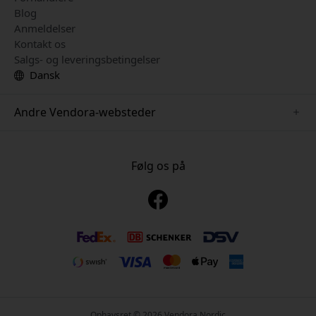
Blog
Anmeldelser
Kontakt os
Salgs- og leveringsbetingelser
Dansk
Andre Vendora-websteder
www.mujjo.se
www.playshifu.se
Følg os på
www.satechi.se
www.clickandgrow.se
www.paperlike.se
www.plaud.se
www.pipetto.se
Ophavsret © 2026 Vendora Nordic