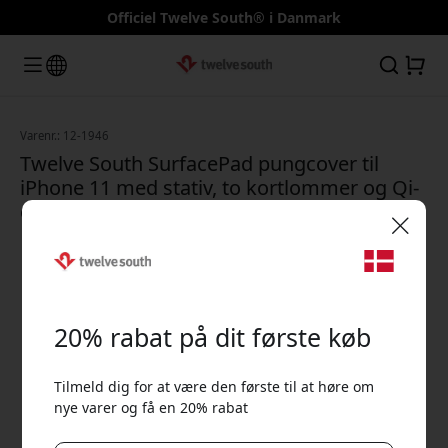
Officiel Twelve South® i Danmark
Varenr.: 12-1946
Twelve South SurfacePad pungcover til
iPhone 11 med stativ, to kortlommer og Qi-
opladning til hverdagen - Tistel grå
🎉 Din rabatkode:
20% rabat på dit første køb
Tilmeld dig for at være den første til at høre om
nye varer og få en 20% rabat
Brug denne kode ved kassen for at få 20% rabat.