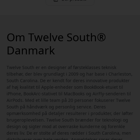
Om Twelve South®
Danmark
Twelve South er en designer af førsteklasses teknisk
tilbehør, der blev grundlagt i 2009 og har base i Charleston,
South Carolina. De er kendt for deres innovative produkter
af høj kvalitet til Apple-enheder som BookBook-etuiet til
iPhone, BookArc-stativet til MacBooks og AirFly-senderen til
AirPods. Med et lille team på 20 personer fokuserer Twelve
South på håndværk og personlig service. Deres
opmærksomhed på detaljer resulterer i produkter, der løfter
brugeroplevelsen. Twelve South brænder for teknologi og
design og sigter mod at overraske kunderne og forenkle
deres liv. De er stolte af deres rødder i South Carolina, men
distribuerer over hele verden. Anmeldelser roser deres