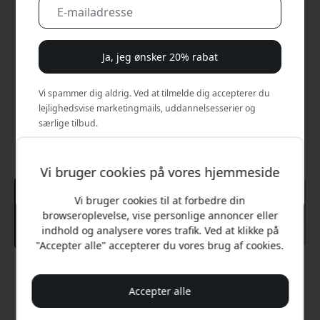
Ja, jeg ønsker 20% rabat
Vi spammer dig aldrig. Ved at tilmelde dig accepterer du
lejlighedsvise marketingmails, uddannelsesserier og
særlige tilbud.
Nej, jeg vil hellere betale fuld pris.
Vi bruger cookies på vores hjemmeside
Vi bruger cookies til at forbedre din
browseroplevelse, vise personlige annoncer eller
indhold og analysere vores trafik. Ved at klikke på
"Accepter alle" accepterer du vores brug af cookies.
Anbefalet pris
399 DKK
Accepter alle