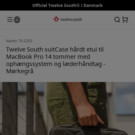
Officiel Twelve South® i Danmark
Varenr.: TS-2203
Twelve South suitCase hårdt etui til
MacBook Pro 14 tommer med
ophængssystem og læderhåndtag -
Mørkegrå