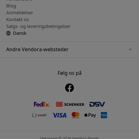
Blog
Anmeldelser
Kontakt os
Salgs- og leveringsbetingelser
Dansk
Andre Vendora-websteder
www.mujjo.se
www.playshifu.se
Følg os på
www.satechi.se
www.clickandgrow.se
www.paperlike.se
www.plaud.se
www.pipetto.se
Ophavsret © 2026 Vendora Nordic