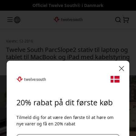
Officiel Twelve South® i Danmark
Varenr.: 12-2016
Twelve South ParcSlope2 stativ til laptop og
tablet til MacBook og iPad med kabelstyring
i robust metal - Sort
🎉 Din rabatkode:
20% rabat på dit første køb
Tilmeld dig for at være den første til at høre om
nye varer og få en 20% rabat
Brug denne kode ved kassen for at få 20% rabat.