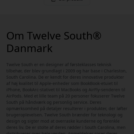
Om Twelve South®
Danmark
Twelve South er en designer af førsteklasses teknisk
tilbehør, der blev grundlagt i 2009 og har base i Charleston,
South Carolina. De er kendt for deres innovative produkter
af høj kvalitet til Apple-enheder som BookBook-etuiet til
iPhone, BookArc-stativet til MacBooks og AirFly-senderen til
AirPods. Med et lille team på 20 personer fokuserer Twelve
South på håndværk og personlig service. Deres
opmærksomhed på detaljer resulterer i produkter, der løfter
brugeroplevelsen. Twelve South brænder for teknologi og
design og sigter mod at overraske kunderne og forenkle
deres liv. De er stolte af deres rødder i South Carolina, men
distribuerer over hele verden. Anmeldelser roser deres