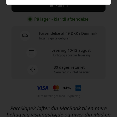
Køb nu
På lager - klar til afsendelse
Forsendelse af 49 DKK i Danmark
Ingen skjulte gebyrer
Levering 10-12 august
Hurtig og sporbar levering
30 dages returret
Nem retur - intet besvær
Sikre betalinger med kryptering
ParcSlope2 løfter din MacBook til en mere
behagelig visningshøjde og giver din iPad en