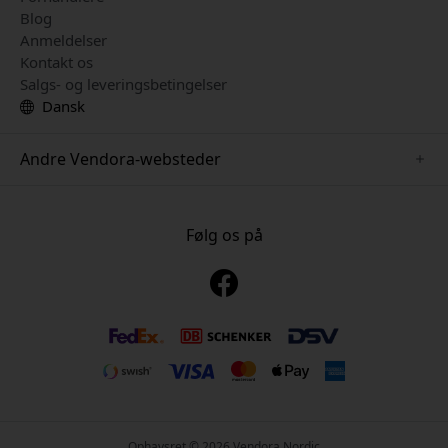
Blog
Anmeldelser
Kontakt os
Salgs- og leveringsbetingelser
Dansk
Andre Vendora-websteder
www.mujjo.se
www.playshifu.se
Følg os på
www.satechi.se
www.clickandgrow.se
www.paperlike.se
www.plaud.se
www.pipetto.se
Ophavsret © 2026 Vendora Nordic