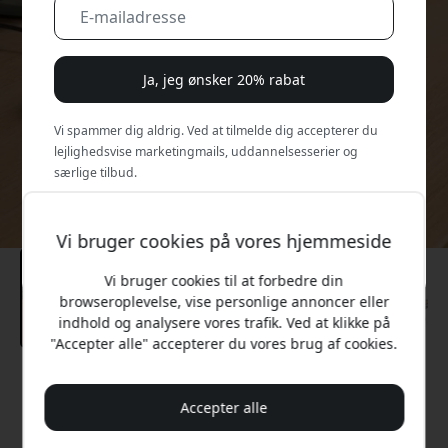
Ja, jeg ønsker 20% rabat
Vi spammer dig aldrig. Ved at tilmelde dig accepterer du
lejlighedsvise marketingmails, uddannelsesserier og
særlige tilbud.
Nej, jeg vil hellere betale fuld pris.
Vi bruger cookies på vores hjemmeside
Vi bruger cookies til at forbedre din
browseroplevelse, vise personlige annoncer eller
indhold og analysere vores trafik. Ved at klikke på
"Accepter alle" accepterer du vores brug af cookies.
Anbefalet pris
199 DKK
Accepter alle