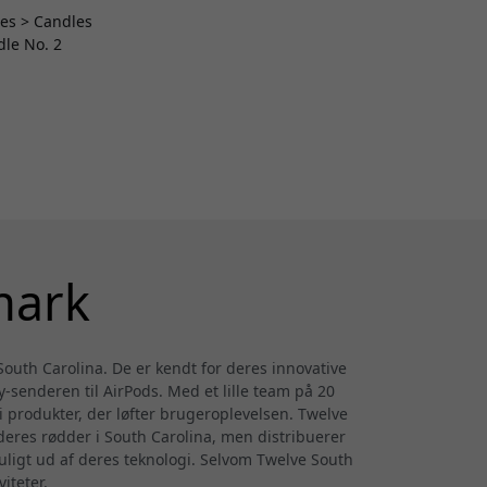
es > Candles
dle No. 2
mark
South Carolina. De er kendt for deres innovative
y-senderen til AirPods. Med et lille team på 20
produkter, der løfter brugeroplevelsen. Twelve
deres rødder i South Carolina, men distribuerer
ligt ud af deres teknologi. Selvom Twelve South
iteter.