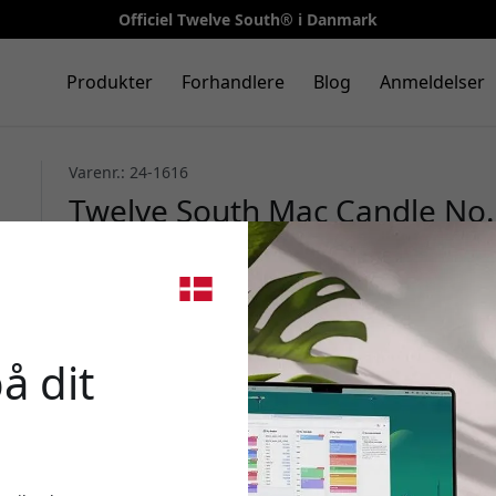
Officiel Twelve South® i Danmark
Produkter
Forhandlere
Blog
Anmeldelser
Varenr.: 24-1616
Twelve South Mac Candle No. 
oplag med bergamot, grapefr
brændetid - Hvid
🎉 Din 
å dit
Brug denne kode ved k