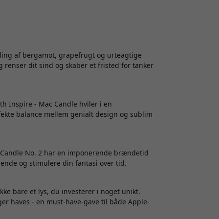
nding af bergamot, grapefrugt og urteagtige
 renser dit sind og skaber et fristed for tanker
uth Inspire - Mac Candle hviler i en
rfekte balance mellem genialt design og sublim
ac Candle No. 2 har en imponerende brændetid
ende og stimulere din fantasi over tid.
e bare et lys, du investerer i noget unikt.
ager haves - en must-have-gave til både Apple-