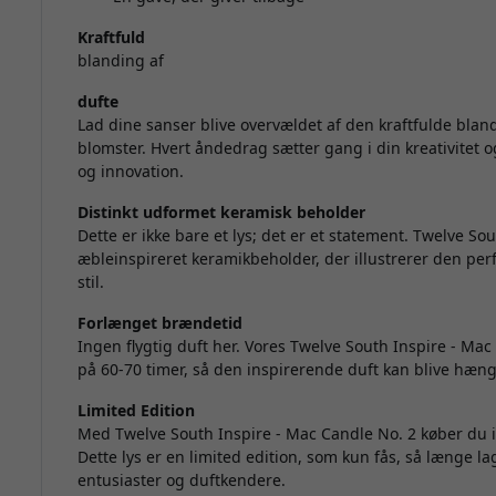
Kraftfuld
blanding af
dufte
Lad dine sanser blive overvældet af den kraftfulde bla
blomster. Hvert åndedrag sætter gang i din kreativitet og
og innovation.
Distinkt udformet keramisk beholder
Dette er ikke bare et lys; det er et statement. Twelve So
æbleinspireret keramikbeholder, der illustrerer den pe
stil.
Forlænget brændetid
Ingen flygtig duft her. Vores Twelve South Inspire - M
på 60-70 timer, så den inspirerende duft kan blive hæng
Limited Edition
Med Twelve South Inspire - Mac Candle No. 2 køber du ikk
Dette lys er en limited edition, som kun fås, så længe l
entusiaster og duftkendere.