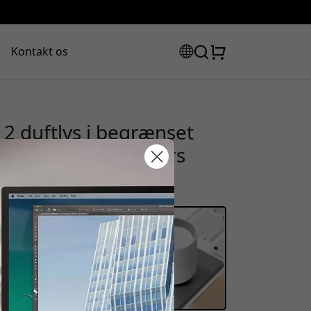
Kontakt os
2 duftlys i begrænset
ugt og 60–70 timers
rabatkode:
assen for at få 20% rabat.