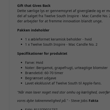
Gift that Gives Back
Dette særlige lys er gennemsyret af giverglæde og er mer
del af salget fra Twelve South Inspire - Mac Candle No. 
der arbejder for at fremme innovation blandt unge.
Pakken indeholder
1 x æbleformet keramisk beholder - hvid
1 x Twelve South Inspire - Mac Candle No. 2
Specifikationer for produktet
Farve: Hvid
Noter: Bergamot, grapefrugt, urteagtige blomster
Brændetid: 60-70 timer
Begrænset udgave
Lavet eksklusivt af Twelve South til Apple-fans.
"Når man laver noget med stor omhu og kærlighed, overføres
vores dybe taknemmelighed på."
- Steve Jobs
Fakta
EAN: 811370021737