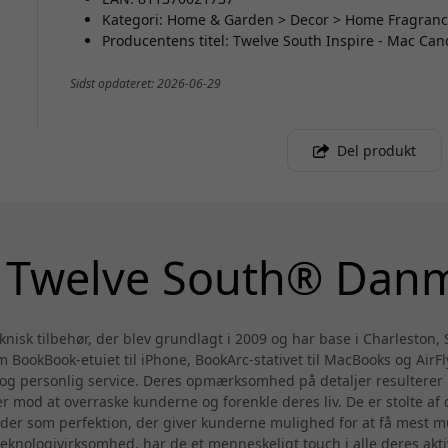
Kategori: Home & Garden > Decor > Home Fragranc
Producentens titel: Twelve South Inspire - Mac Can
Sidst opdateret: 2026-06-29
Del produkt
Twelve South® Dan
knisk tilbehør, der blev grundlagt i 2009 og har base i Charleston, 
m BookBook-etuiet til iPhone, BookArc-stativet til MacBooks og AirFl
g personlig service. Deres opmærksomhed på detaljer resulterer i 
r mod at overraske kunderne og forenkle deres liv. De er stolte af 
der som perfektion, der giver kunderne mulighed for at få mest mu
teknologivirksomhed, har de et menneskeligt touch i alle deres aktiv