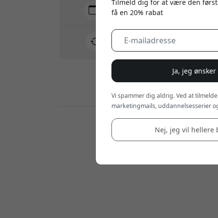
Tilmeld dig for at være den først
Levering 10-12 august
få en 20% rabat
Hurtig og sporbar levering
30 dages returret
Nem retur - intet besvær
Ja, jeg ønsker
Sikre betalinger med kryptering
Vi spammer dig aldrig. Ved at tilmelde
marketingmails, uddannelsesserier og
Forhandlere:
Nej, jeg vil hellere 