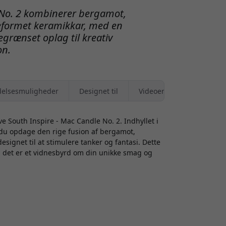
 No. 2 kombinerer bergamot,
leformet keramikkar, med en
grænset oplag til kreativ
on.
elsesmuligheder
Designet til
Videoer
e South Inspire - Mac Candle No. 2. Indhyllet i
du opdage den rige fusion af bergamot,
signet til at stimulere tanker og fantasi. Dette
g; det er et vidnesbyrd om din unikke smag og