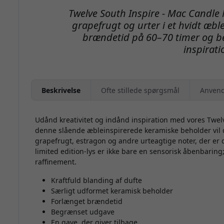
Twelve South Inspire - Mac Candle
grapefrugt og urter i et hvidt æb
brændetid på 60–70 timer og be
inspirati
Beskrivelse
Ofte stillede spørgsmål
Anvend
Udånd kreativitet og indånd inspiration med vores Twelv
denne slående æbleinspirerede keramiske beholder vil 
grapefrugt, estragon og andre urteagtige noter, der er de
limited edition-lys er ikke bare en sensorisk åbenbarin
raffinement.
Kraftfuld blanding af dufte
Særligt udformet keramisk beholder
Forlænget brændetid
Begrænset udgave
En gave, der giver tilbage