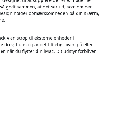
er designet til at supplere de rene, moderne
er så godt sammen, at det ser ud, som om den
e design holder opmærksomheden på din skærm,
ne.
ck 4 en strop til eksterne enheder i
e drev, hubs og andet tilbehør oven på eller
r, når du flytter din iMac. Dit udstyr forbliver