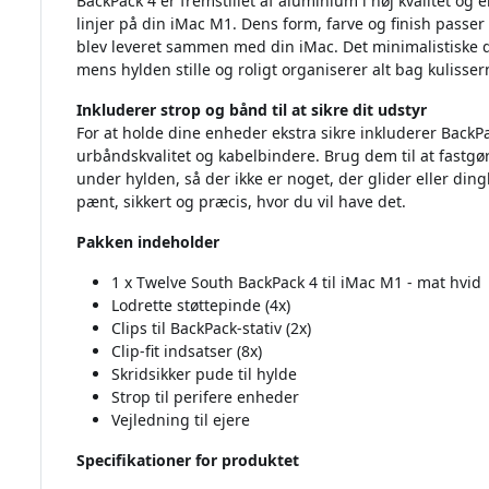
BackPack 4 er fremstillet af aluminium i høj kvalitet og 
linjer på din iMac M1. Dens form, farve og finish pass
blev leveret sammen med din iMac. Det minimalistisk
mens hylden stille og roligt organiserer alt bag kulisser
Inkluderer strop og bånd til at sikre dit udstyr
For at holde dine enheder ekstra sikre inkluderer BackPa
urbåndskvalitet og kabelbindere. Brug dem til at fastgør
under hylden, så der ikke er noget, der glider eller dingle
pænt, sikkert og præcis, hvor du vil have det.
Pakken indeholder
1 x Twelve South BackPack 4 til iMac M1 - mat hvid
Lodrette støttepinde (4x)
Clips til BackPack-stativ (2x)
Clip-fit indsatser (8x)
Skridsikker pude til hylde
Strop til perifere enheder
Vejledning til ejere
Specifikationer for produktet