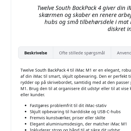
Twelve South BackPack 4 giver din 
skærmen og skaber en renere arbejd
hubs og små tilbehørsdele i mat 
diskret i
Beskrivelse
Ofte stillede spørgsmål
Anvend
Twelve South BackPack 4 til iMac M1 er en elegant, rob
af din iMac til smart, skjult opbevaring. Den er perfekt 
rydder op på skrivebordet, samtidig med at den passer p
M1. Brug den til at organisere dit udstyr eller til at vise 
eller kunder.
Fastgøres problemfrit til dit iMac-stativ
Skjult opbevaring til harddiske og USB-C-hubs
Fremvis kunstværker, priser eller skilte
Elegant aluminiumsdesign, der matcher iMac M1
Inkluderer strop og bånd til at sikre dit udstyr