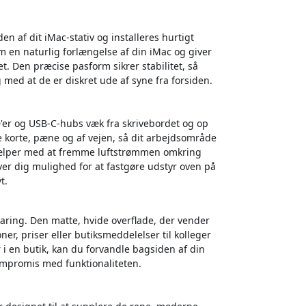
en af dit iMac-stativ og installeres hurtigt
m en naturlig forlængelse af din iMac og giver
t. Den præcise pasform sikrer stabilitet, så
g med at de er diskret ude af syne fra forsiden.
D'er og USB-C-hubs væk fra skrivebordet og op
e korte, pæne og af vejen, så dit arbejdsområde
 hjælper med at fremme luftstrømmen omkring
r dig mulighed for at fastgøre udstyr oven på
t.
evaring. Den matte, hvide overflade, der vender
ationer, priser eller butiksmeddelelser til kolleger
r i en butik, kan du forvandle bagsiden af din
ompromis med funktionaliteten.