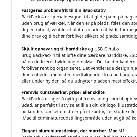
Fastgøres problemfrit til din iMac-stativ
BackPack 4 er specialdesignet til at glide pænt på bagsid
uden brug af værktøj. Når den er på plads, føles den so
dig en robust, ventileret platform uden at fylde for mege
dine drev og tilbehør forbliver sikkert på plads, samtidi
Skjult opbevaring til harddiske
og USB-C-hubs
Brug BackPack 4 til at løfte dine bærbare harddiske, SS
på en dedikeret hylde bag din iMac. Det holder kablern
forbliver rent og organiseret. Det ventilerede design
dine enheder, mens den medfølgende strop og bånd give
eller under hylden, så du udnytter pladsen mest effektiv
Fremvis kunstværker, priser eller skilte
BackPack 4 er lige så nyttig til fremvisning som til opb
udad, er perfekt til at vise et lille skilt, dit logo, illustr
og kunder. Uanset om du er på et kontor, i et studie elle
iMac til et miniatureudstillingsområde uden at gå på k
Elegant aluminiumsdesign, der matcher iMac
M1