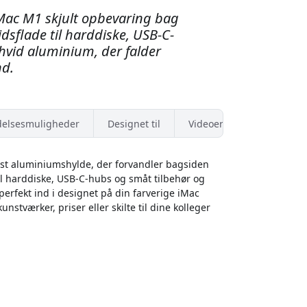
iMac M1 skjult opbevaring bag
sflade til harddiske, USB-C-
hvid aluminium, der falder
nd.
elsesmuligheder
Designet til
Videoer
ust aluminiumshylde, der forvandler bagsiden
til harddiske, USB-C-hubs og småt tilbehør og
erfekt ind i designet på din farverige iMac
kunstværker, priser eller skilte til dine kolleger