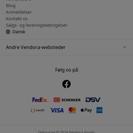
Blog
Anmeldelser
Kontakt os
Salgs- og leveringsbetingelser
Dansk
Andre Vendora-websteder
www.mujjo.se
www.playshifu.se
Følg os på
www.satechi.se
www.clickandgrow.se
www.paperlike.se
www.plaud.se
www.pipetto.se
Ophavsret © 2026 Vendora Nordic