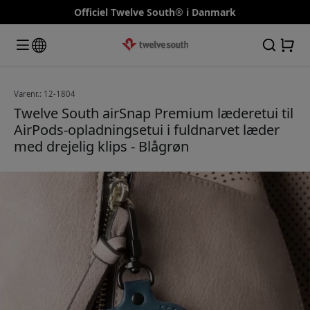
Officiel Twelve South® i Danmark
Varenr.: 12-1804
Twelve South airSnap Premium læderetui til
AirPods-opladningsetui i fuldnarvet læder
med drejelig klips - Blågrøn